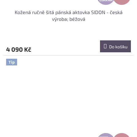
ZDARMA
D
Kožená ručně šitá pánská aktovka SIDON - česká
A
výroba; béžová
R
M
Do košíku
4 090 Kč
A
Tip