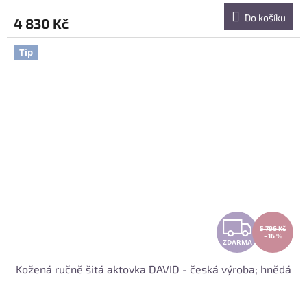
M
Do košíku
4 830 Kč
A
Tip
Z
5 796 Kč
–16 %
ZDARMA
D
Kožená ručně šitá aktovka DAVID - česká výroba; hnědá
A