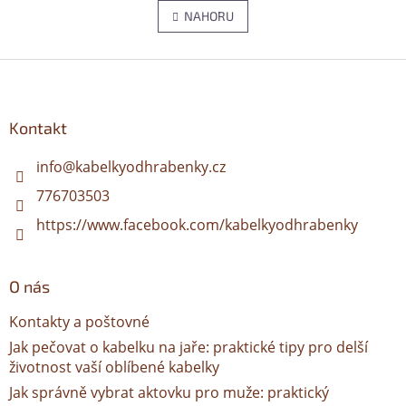
á
v
n
NAHORU
l
k
o
á
v
d
Z
á
a
á
n
c
p
í
í
a
Kontakt
p
t
r
í
info
@
kabelkyodhrabenky.cz
v
k
776703503
y
v
https://www.facebook.com/kabelkyodhrabenky
ý
p
i
O nás
s
u
Kontakty a poštovné
Jak pečovat o kabelku na jaře: praktické tipy pro delší
životnost vaší oblíbené kabelky
Jak správně vybrat aktovku pro muže: praktický