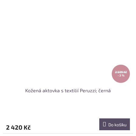
2 509 Kč
–3 %
Kožená aktovka s textilií Peruzzi; černá
Do košíku
2 420 Kč