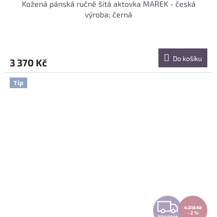
Kožená pánská ručně šitá aktovka MAREK - česká
výroba; černá
Do košíku
3 370 Kč
Tip
Z
4 213 Kč
–2 %