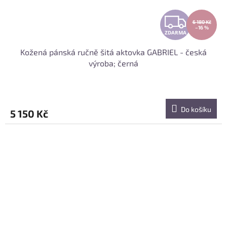
Z
6 180 Kč
–16 %
ZDARMA
D
Kožená pánská ručně šitá aktovka GABRIEL - česká
A
výroba; černá
R
M
Do košíku
5 150 Kč
A