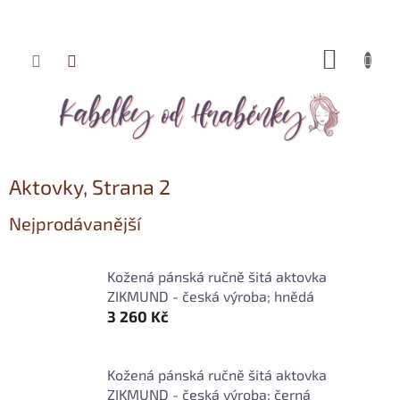
NÁKUP
Přejít
KOŠÍK
na
obsah
Aktovky
, Strana 2
Nejprodávanější
Kožená pánská ručně šitá aktovka
ZIKMUND - česká výroba; hnědá
3 260 Kč
Kožená pánská ručně šitá aktovka
ZIKMUND - česká výroba; černá