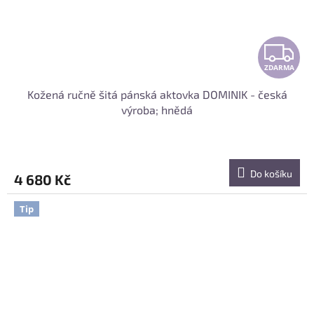
Z
ZDARMA
D
Kožená ručně šitá pánská aktovka DOMINIK - česká
A
výroba; hnědá
R
Do košíku
4 680 Kč
A
Tip