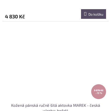
R
M
Do košíku
4 830 Kč
A
3 876 Kč
–13 %
Kožená pánská ručně šitá aktovka MAREK - česká
výroba; hnědá