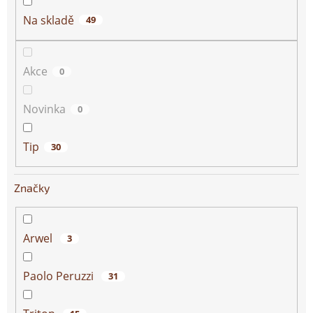
t
ů
Na skladě
49
Akce
0
Novinka
0
Tip
30
Značky
Arwel
3
Paolo Peruzzi
31