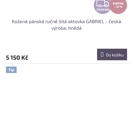
Z
5 871 Kč
–12 %
ZDARMA
D
Kožená pánská ručně šitá aktovka GABRIEL - česká
A
výroba; hnědá
R
M
Do košíku
5 150 Kč
A
Tip