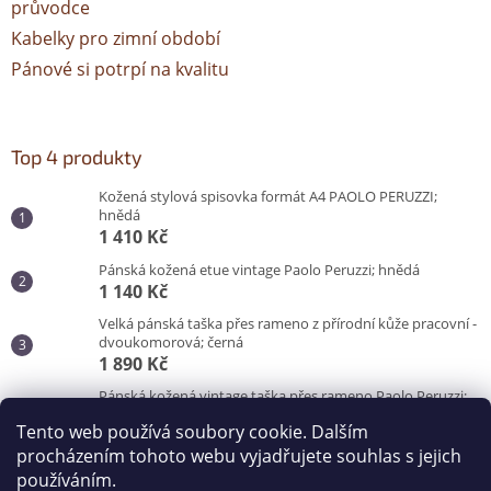
průvodce
Kabelky pro zimní období
Pánové si potrpí na kvalitu
Top 4 produkty
Kožená stylová spisovka formát A4 PAOLO PERUZZI;
hnědá
1 410 Kč
Pánská kožená etue vintage Paolo Peruzzi; hnědá
1 140 Kč
Velká pánská taška přes rameno z přírodní kůže pracovní -
dvoukomorová; černá
1 890 Kč
Pánská kožená vintage taška přes rameno Paolo Peruzzi;
hnědá
Tento web používá soubory cookie. Dalším
3 100 Kč
procházením tohoto webu vyjadřujete souhlas s jejich
používáním.