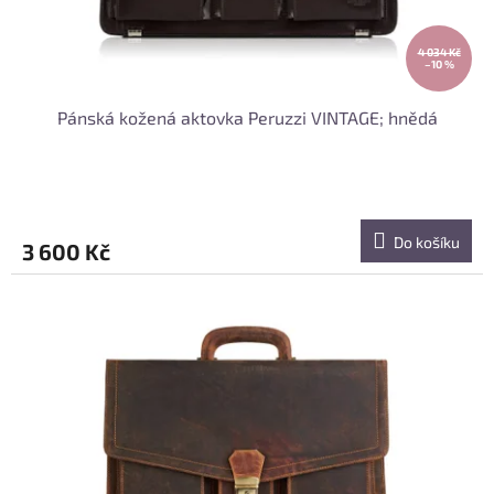
t
ů
4 034 Kč
–10 %
Pánská kožená aktovka Peruzzi VINTAGE; hnědá
Do košíku
3 600 Kč