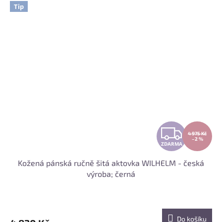
Tip
Z
4 975 Kč
–2 %
ZDARMA
D
Kožená pánská ručně šitá aktovka WILHELM - česká
A
výroba; černá
R
M
Do košíku