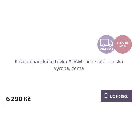
Z
6 479 Kč
–2 %
ZDARMA
D
Kožená pánská aktovka ADAM ručně šitá - česká
A
výroba; černá
R
M
Do košíku
6 290 Kč
A