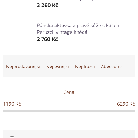
3 260 Kč
Pánská aktovka z pravé kůže s klíčem
Peruzzi; vintage hnědá
2 760 Kč
Ř
a
Nejprodávanější
Nejlevnější
Nejdražší
Abecedně
z
e
n
í
Cena
p
1190
Kč
6290
Kč
r
o
d
u
k