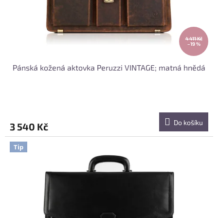
4 411 Kč
–19 %
Pánská kožená aktovka Peruzzi VINTAGE; matná hnědá
Do košíku
3 540 Kč
Tip