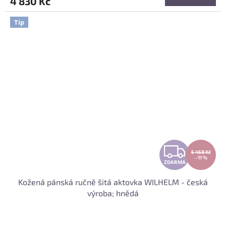
4 830 Kč
A
Tip
Z
5 458 Kč
–11 %
ZDARMA
D
Kožená pánská ručně šitá aktovka WILHELM - česká
A
výroba; hnědá
R