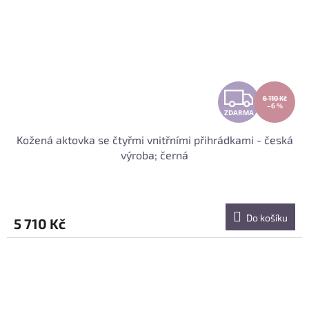
Z
6 110 Kč
–6 %
ZDARMA
D
Kožená aktovka se čtyřmi vnitřními přihrádkami - česká
A
výroba; černá
R
M
Do košíku
5 710 Kč
A