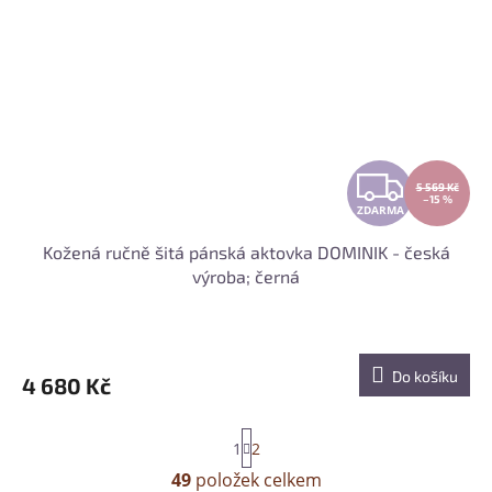
Z
5 569 Kč
–15 %
ZDARMA
D
Kožená ručně šitá pánská aktovka DOMINIK - česká
A
výroba; černá
R
M
Do košíku
4 680 Kč
A
S
1
2
t
r
49
položek celkem
O