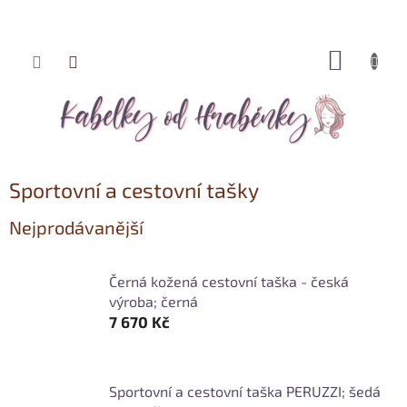
NÁKUP
Přejít
KOŠÍK
na
obsah
Sportovní a cestovní tašky
Nejprodávanější
Černá kožená cestovní taška - česká
výroba; černá
7 670 Kč
Sportovní a cestovní taška PERUZZI; šedá