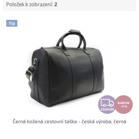
Položek k zobrazení:
2
V
Tip
ý
p
i
s
p
r
o
d
u
k
t
Z
ů
8 207 Kč
–6 %
ZDARMA
D
Černá kožená cestovní taška - česká výroba; černá
A