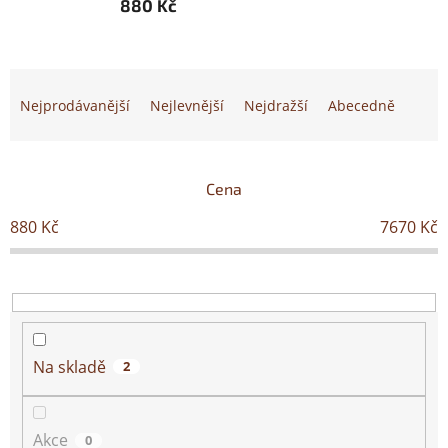
880 Kč
Ř
a
Nejprodávanější
Nejlevnější
Nejdražší
Abecedně
z
e
n
í
Cena
p
880
Kč
7670
Kč
r
o
d
u
k
t
ů
Na skladě
2
Akce
0