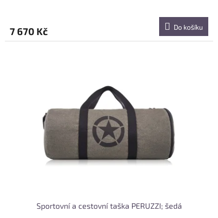
R
M
Do košíku
7 670 Kč
A
Sportovní a cestovní taška PERUZZI; šedá