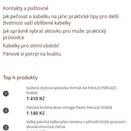
i
Kontakty a poštovné
s
u
Jak pečovat o kabelku na jaře: praktické tipy pro delší
životnost vaší oblíbené kabelky
Jak správně vybrat aktovku pro muže: praktický
průvodce
Kabelky pro zimní období
Pánové si potrpí na kvalitu
Top 4 produkty
Kožená stylová spisovka formát A4 PAOLO PERUZZI;
hnědá
1 410 Kč
Pánská kožená etue vintage Paolo Peruzzi; hnědá
1 140 Kč
Velká pánská taška přes rameno z přírodní kůže pracovní -
dvoukomorová; černá