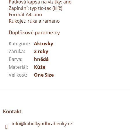
Patková kapsa na vizitky: ano
Zapínání: typ tic-tac (klíč)
Formát A4: ano
Rukojeť: ruka a rameno
Doplňkové parametry
Kategorie
:
Aktovky
Záruka
:
2 roky
Barva
:
hnědá
Materiál
:
Kůže
Velikost
:
One Size
Z
á
p
a
Kontakt
t
í
info
@
kabelkyodhrabenky.cz