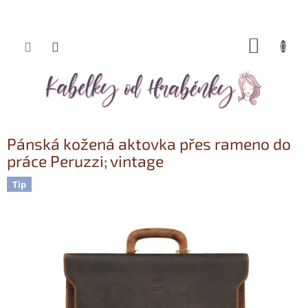
NÁKUP
Přejít
KOŠÍK
na
obsah
Pánská kožená aktovka přes rameno do
práce Peruzzi; vintage
Tip