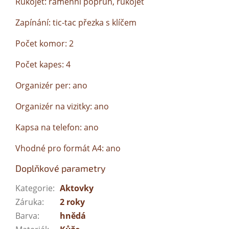
Rukojeť: ramenní popruh, rukojeť
Zapínání: tic-tac přezka s klíčem
Počet komor: 2
Počet kapes: 4
Organizér per: ano
Organizér na vizitky: ano
Kapsa na telefon: ano
Vhodné pro formát A4: ano
Doplňkové parametry
Kategorie
:
Aktovky
Záruka
:
2 roky
Barva
:
hnědá