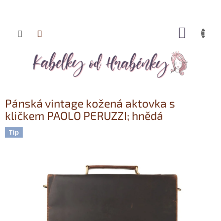
NÁKUP
Přejít
KOŠÍK
na
obsah
Pánská vintage kožená aktovka s
kličkem PAOLO PERUZZI; hnědá
Tip