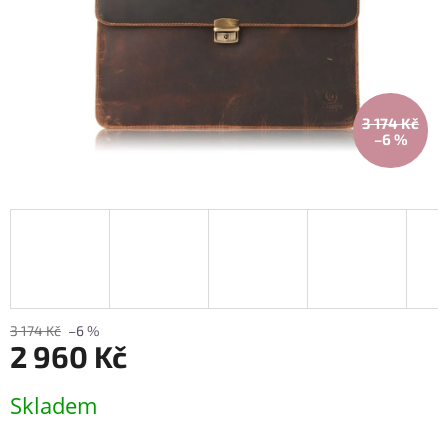
3 174 Kč
–6 %
3 174 Kč
–6 %
2 960 Kč
Měrná
Skladem
cena: