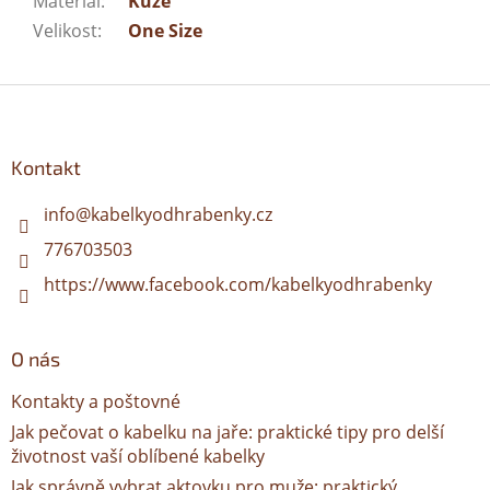
Materiál
:
Kůže
Velikost
:
One Size
Z
á
p
a
Kontakt
t
í
info
@
kabelkyodhrabenky.cz
776703503
https://www.facebook.com/kabelkyodhrabenky
O nás
Kontakty a poštovné
Jak pečovat o kabelku na jaře: praktické tipy pro delší
životnost vaší oblíbené kabelky
Jak správně vybrat aktovku pro muže: praktický