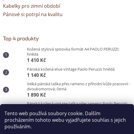
Kabelky pro zimní období
Pánové si potrpí na kvalitu
Top 4 produkty
Kožená stylová spisovka formát A4 PAOLO PERUZZI;
hnědá
1 410 Kč
Pánská kožená etue vintage Paolo Peruzzi; hnědá
1 140 Kč
Velká pánská taška přes rameno z přírodní kůže pracovní -
dvoukomorová; černá
1 890 Kč
Pánská kožená vintage taška přes rameno Paolo Peruzzi;
hnědá
Tento web používá soubory cookie. Dalším
3 100 Kč
procházením tohoto webu vyjadřujete souhlas s jejich
používáním.