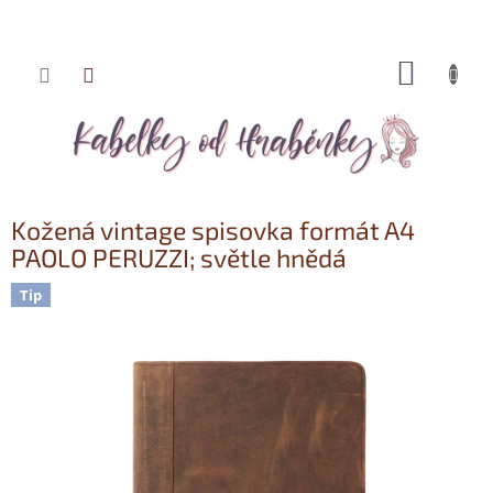
NÁKUP
Přejít
KOŠÍK
na
obsah
Kožená vintage spisovka formát A4
PAOLO PERUZZI; světle hnědá
Tip