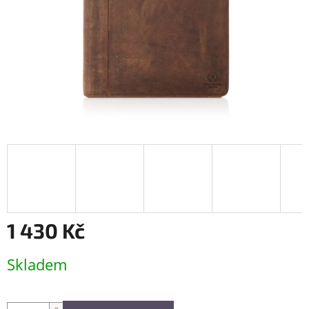
1 430 Kč
Měrná
Skladem
cena: