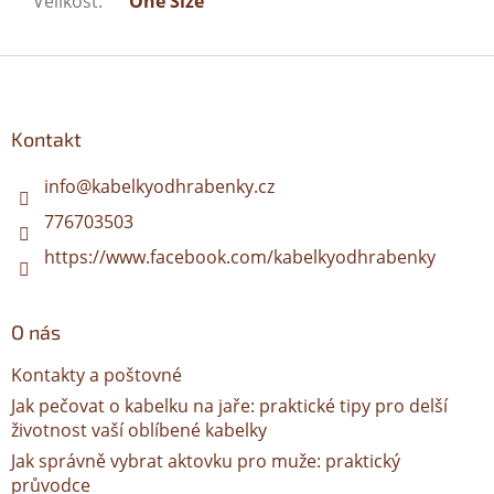
Velikost
:
One Size
Z
á
p
a
Kontakt
t
í
info
@
kabelkyodhrabenky.cz
776703503
https://www.facebook.com/kabelkyodhrabenky
O nás
Kontakty a poštovné
Jak pečovat o kabelku na jaře: praktické tipy pro delší
životnost vaší oblíbené kabelky
Jak správně vybrat aktovku pro muže: praktický
průvodce