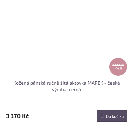
3 943 Kč
–14 %
Kožená pánská ručně šitá aktovka MAREK - česká
výroba; černá
3 370 Kč
Do košíku