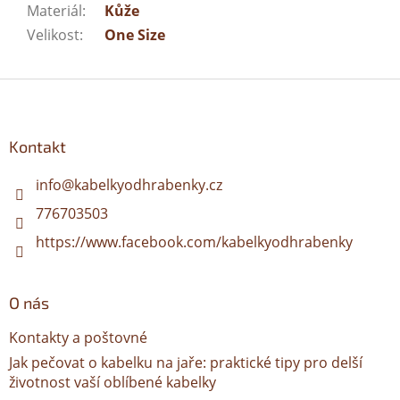
Materiál
:
Kůže
Velikost
:
One Size
Z
á
p
a
Kontakt
t
í
info
@
kabelkyodhrabenky.cz
776703503
https://www.facebook.com/kabelkyodhrabenky
O nás
Kontakty a poštovné
Jak pečovat o kabelku na jaře: praktické tipy pro delší
životnost vaší oblíbené kabelky