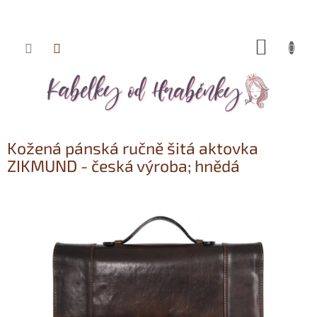
NÁKUP
Přejít
KOŠÍK
na
obsah
Kožená pánská ručně šitá aktovka
ZIKMUND - česká výroba; hnědá