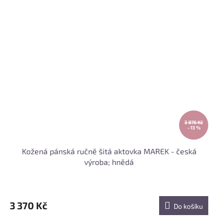
3 876 Kč
–13 %
Kožená pánská ručně šitá aktovka MAREK - česká
výroba; hnědá
3 370 Kč
Do košíku