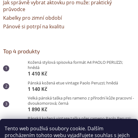
Jak správně vybrat aktovku pro muže: praktický
průvodce
Kabelky pro zimní období
Pánové si potrpí na kvalitu
Top 4 produkty
Kožená stylová spisovka formát A4 PAOLO PERUZZI;
hnědá
1 410 Kč
Pánská kožená etue vintage Paolo Peruzzi; hnědá
1 140 Kč
Velká pánská taška přes rameno z přírodní kůže pracovní -
dvoukomorová; černá
1 890 Kč
Pánská kožená vintage taška přes rameno Paolo Peruzzi;
hnědá
Tento web používá soubory cookie. Dalším
3 100 Kč
procházením tohoto webu vyjadřujete souhlas s jejich