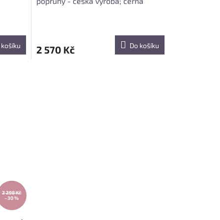
popruhy - česká výroba; černá
 košíku
Do košíku
2 570 Kč
2 298 Kč
–30 %