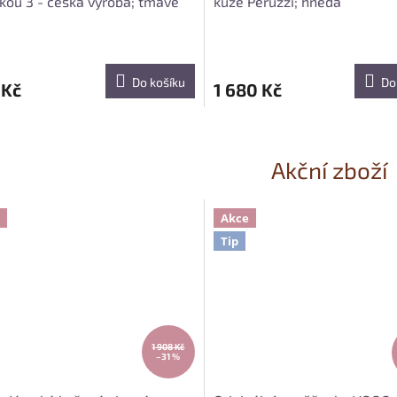
kou 3 - česká výroba; tmavě
kůže Peruzzi; hnědá
á
Do košíku
Do
 Kč
1 680 Kč
Akční zboží
Akce
Tip
1 908 Kč
–31 %