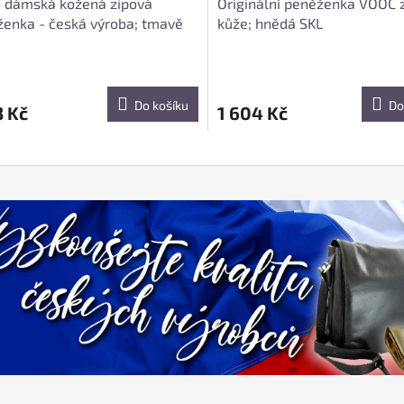
o dámská kožená zipová
Originální peněženka VOOC 
enka - česká výroba; tmavě
kůže; hnědá SKL
á SKL
Do košíku
Do
3 Kč
1 604 Kč