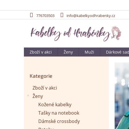
776703503
info@kabelkyodhrabenky.cz
Přejít
na
obsah
Zboží v akci
Ženy
Muži
Dárkové sa
P
o
Přeskočit
s
Kategorie
kategorie
t
r
Zboží v akci
a
Ženy
n
n
Kožené kabelky
í
Tašky na notebook
p
Dámské crossbody
a