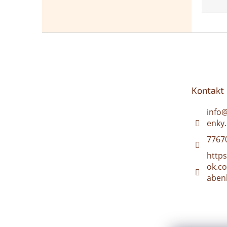
Z
á
p
a
t
Kontakt
í
info
enky.
7767
http
ok.c
aben