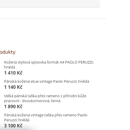
rodukty
Kožená stylová spisovka formát A4 PAOLO PERUZZI;
hnědá
1 410 Kč
Pánská kožená etue vintage Paolo Peruzzi; hnědá
1 140 Kč
Velká pánská taška přes rameno z přírodní kůže
pracovní - dvoukomorová; černá
1 890 Kč
Pánská kožená vintage taška přes rameno Paolo
Peruzzi; hnědá
3 100 Kč