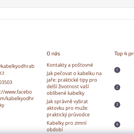
O nás
Top 4 p
Kontakty a poštovné
@
kabelkyodhrab
cz
Jak pečovat o kabelku na
jaře: praktické tipy pro
03503
delší životnost vaší
s://www.facebo
oblíbené kabelky
om/kabelkyodhr
Jak správně vybrat
ky
aktovku pro muže:
praktický průvodce
Kabelky pro zimní
období