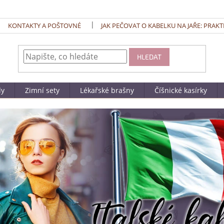
KONTAKTY A POŠTOVNÉ
JAK PEČOVAT O KABELKU NA JAŘE: PRAKT
HLEDAT
dy
Zimní sety
Lékařské brašny
Číšnické kasírky