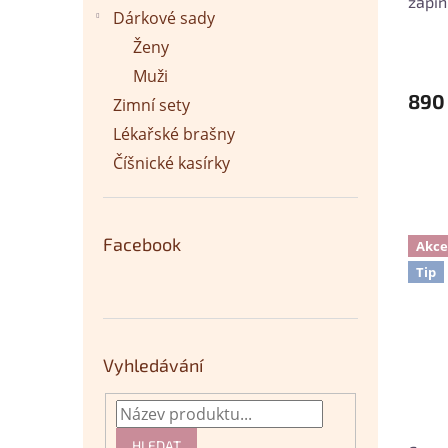
zápin
Dárkové sady
hněd
Ženy
Muži
890
Zimní sety
Lékařské brašny
Číšnické kasírky
Facebook
Akce
Tip
Vyhledávání
HLEDAT