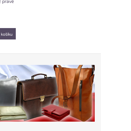
z pravé
 košíku