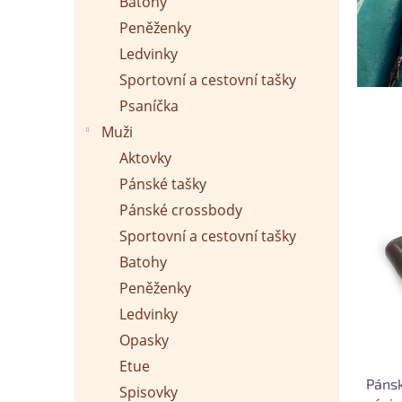
n
Batohy
e
Peněženky
l
Ledvinky
Sportovní a cestovní tašky
Psaníčka
Muži
Aktovky
Pánské tašky
Pánské crossbody
Sportovní a cestovní tašky
Batohy
Peněženky
Ledvinky
Opasky
Etue
Páns
Spisovky