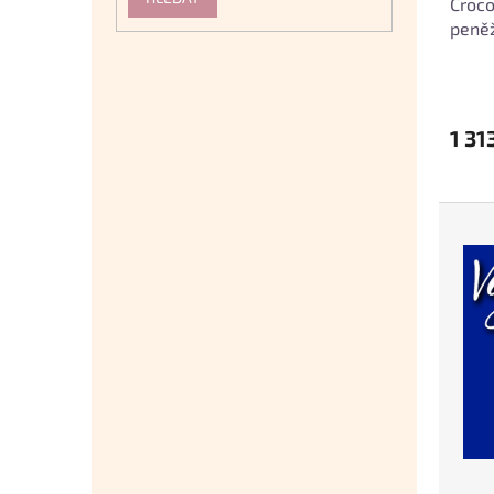
Croc
peněž
hněd
1 31