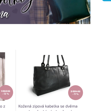
1 950 Kč
2 904 Kč
–13 %
–11 %
o z
Kožená zipová kabelka se dvěma