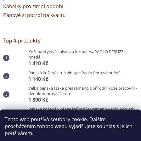
Kabelky pro zimní období
Pánové si potrpí na kvalitu
Top 4 produkty
Kožená stylová spisovka formát A4 PAOLO PERUZZI;
hnědá
1 410 Kč
Pánská kožená etue vintage Paolo Peruzzi; hnědá
1 140 Kč
Velká pánská taška přes rameno z přírodní kůže pracovní -
dvoukomorová; černá
1 890 Kč
Pánská kožená vintage taška přes rameno Paolo Peruzzi;
hnědá
Tento web používá soubory cookie. Dalším
3 100 Kč
procházením tohoto webu vyjadřujete souhlas s jejich
používáním.