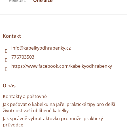
Velikost
:
One Size
Z
á
p
a
Kontakt
t
í
info
@
kabelkyodhrabenky.cz
776703503
https://www.facebook.com/kabelkyodhrabenky
O nás
Kontakty a poštovné
Jak pečovat o kabelku na jaře: praktické tipy pro delší
životnost vaší oblíbené kabelky
Jak správně vybrat aktovku pro muže: praktický
průvodce