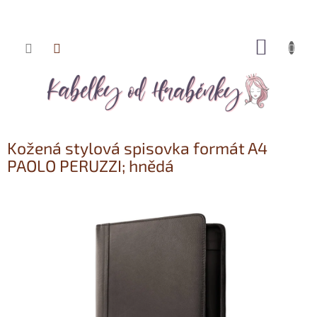
NÁKUP
Přejít
KOŠÍK
na
obsah
Kožená stylová spisovka formát A4
PAOLO PERUZZI; hnědá