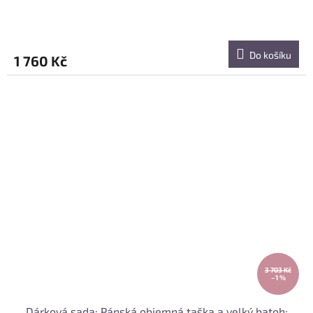
Do košíku
1 760 Kč
3 703 Kč
–1 %
Dárková sada: Pánská objemná taška a velký batoh;