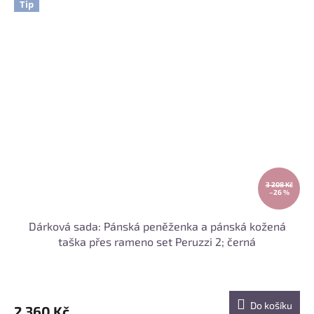
Tip
3 208 Kč
–26 %
Dárková sada: Pánská peněženka a pánská kožená
taška přes rameno set Peruzzi 2; černá
Do košíku
2 360 Kč