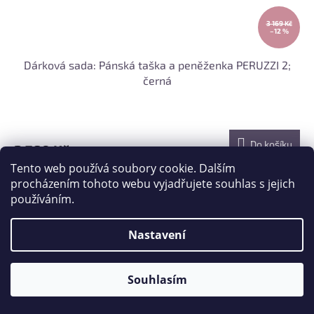
3 169 Kč
–12 %
Dárková sada: Pánská taška a peněženka PERUZZI 2;
černá
Do košíku
2 780 Kč
Tento web používá soubory cookie. Dalším
Tip
procházením tohoto webu vyjadřujete souhlas s jejich
používáním.
Nastavení
Souhlasím