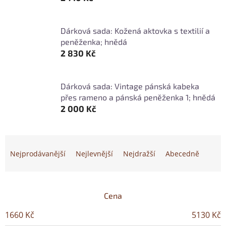
Dárková sada: Kožená aktovka s textilií a
peněženka; hnědá
2 830 Kč
Dárková sada: Vintage pánská kabeka
přes rameno a pánská peněženka 1; hnědá
2 000 Kč
Ř
a
Nejprodávanější
Nejlevnější
Nejdražší
Abecedně
z
e
n
í
Cena
p
1660
Kč
5130
Kč
r