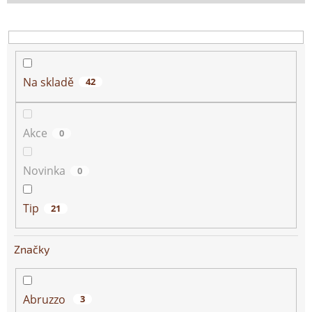
o
d
u
k
t
ů
Na skladě
42
Akce
0
Novinka
0
Tip
21
Značky
Abruzzo
3