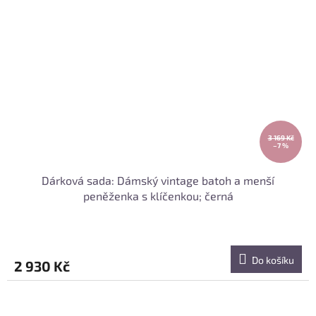
3 169 Kč
–7 %
Dárková sada: Dámský vintage batoh a menší
peněženka s klíčenkou; černá
Do košíku
2 930 Kč