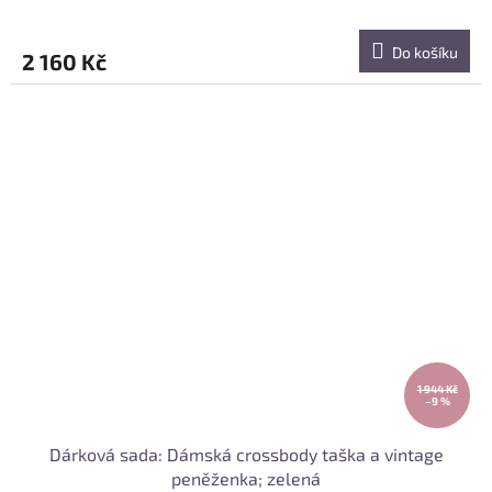
Do košíku
2 160 Kč
1 944 Kč
–9 %
Dárková sada: Dámská crossbody taška a vintage
peněženka; zelená