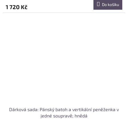
Do košíku
1 720 Kč
Dárková sada: Pánský batoh a vertikální peněženka v
jedné soupravě; hnědá