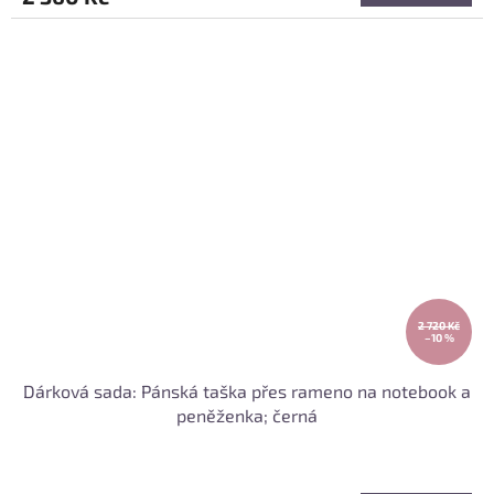
2 720 Kč
–10 %
Dárková sada: Pánská taška přes rameno na notebook a
peněženka; černá