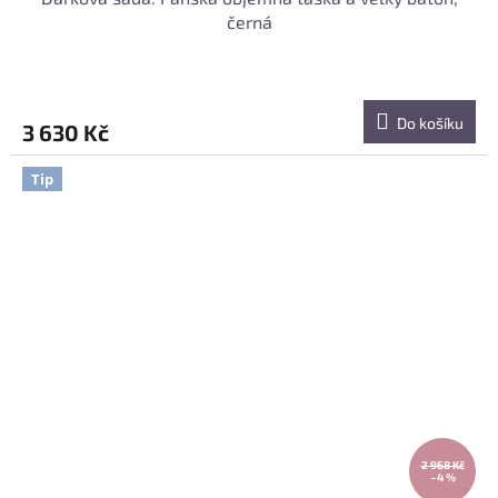
černá
Do košíku
3 630 Kč
Tip
2 968 Kč
–4 %