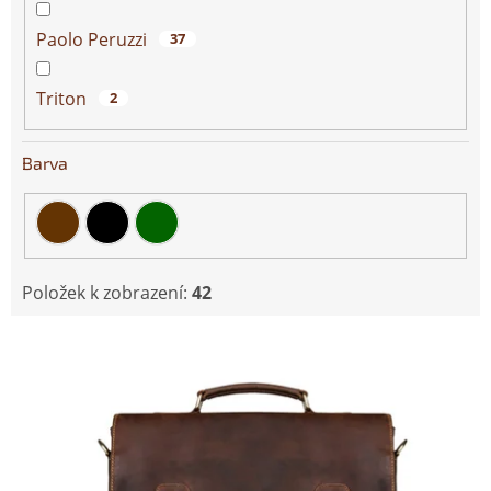
Paolo Peruzzi
37
Triton
2
Barva
Položek k zobrazení:
42
V
ý
p
i
s
p