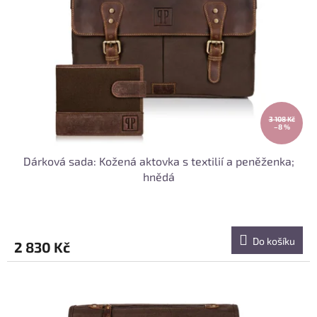
3 108 Kč
–8 %
Dárková sada: Kožená aktovka s textilií a peněženka;
hnědá
Do košíku
2 830 Kč