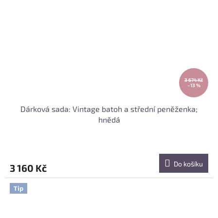
3 674 Kč
–13 %
Dárková sada: Vintage batoh a střední peněženka;
hnědá
Do košíku
3 160 Kč
Tip