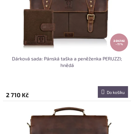
r
o
d
u
k
t
ů
3 047 Kč
–11 %
Dárková sada: Pánská taška a peněženka PERUZZI;
hnědá
Do košíku
2 710 Kč