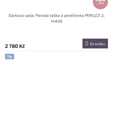
3 280 Kč
–15 %
Dárková sada: Pánská taška a peněženka PERUZZI 2;
hnědá
Do košíku
2 780 Kč
Tip