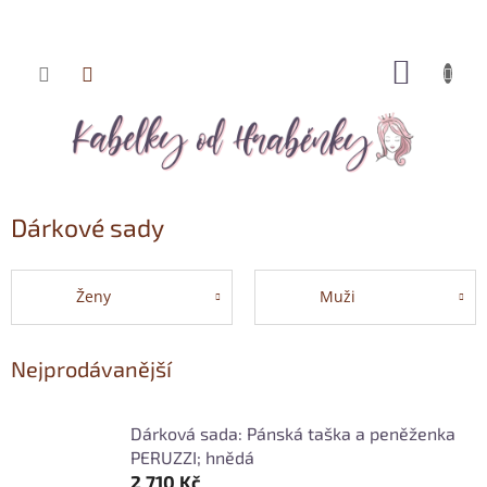
Přejít
NÁKUP
na
KOŠÍK
obsah
Dárkové sady
Ženy
Muži
Nejprodávanější
Dárková sada: Pánská taška a peněženka
PERUZZI; hnědá
2 710 Kč