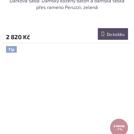
Dárková sada: Dámský kožený batoh a dámská taška
přes rameno Peruzzi; zelená
Do košíku
2 820 Kč
Tip
3 130 Kč
–7 %