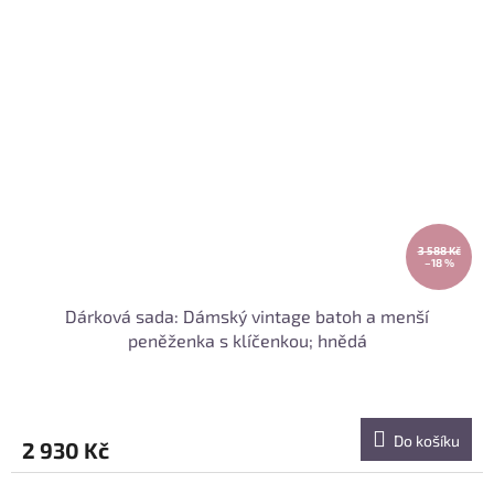
3 588 Kč
–18 %
Dárková sada: Dámský vintage batoh a menší
peněženka s klíčenkou; hnědá
Do košíku
2 930 Kč