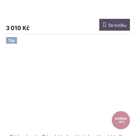
Do košíku
3 010 Kč
Tip
3 078 Kč
–8 %