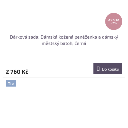
2 979 Kč
–7 %
Dárková sada: Dámská kožená peněženka a dámský
městský batoh; černá
Do košíku
2 760 Kč
Tip