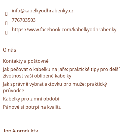
t
í
info
@
kabelkyodhrabenky.cz
776703503
https://www.facebook.com/kabelkyodhrabenky
O nás
Kontakty a poštovné
Jak pečovat o kabelku na jaře: praktické tipy pro delší
životnost vaší oblíbené kabelky
Jak správně vybrat aktovku pro muže: praktický
průvodce
Kabelky pro zimní období
Pánové si potrpí na kvalitu
Top 4 produkty