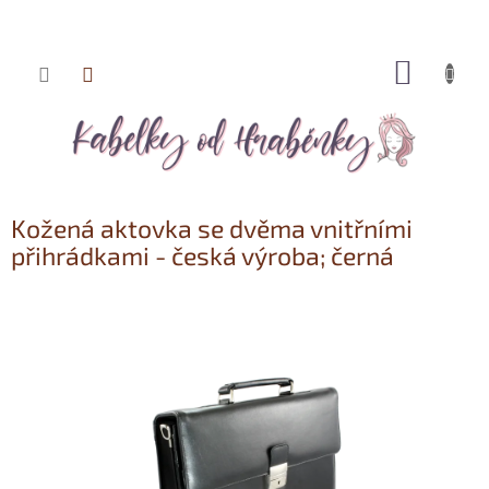
NÁKUP
Přejít
KOŠÍK
na
obsah
Kožená aktovka se dvěma vnitřními
přihrádkami - česká výroba; černá