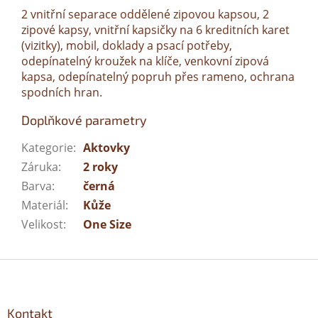
2 vnitřní separace oddělené zipovou kapsou, 2
zipové kapsy, vnitřní kapsičky na 6 kreditních karet
(vizitky), mobil, doklady a psací potřeby,
odepínatelný kroužek na klíče, venkovní zipová
kapsa, odepínatelný popruh přes rameno, ochrana
spodních hran.
Doplňkové parametry
Kategorie
:
Aktovky
Záruka
:
2 roky
Barva
:
černá
Materiál
:
Kůže
Velikost
:
One Size
Z
á
p
a
Kontakt