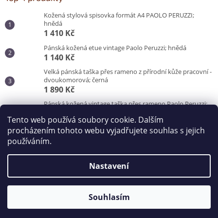
Kožená stylová spisovka formát A4 PAOLO PERUZZI;
hnědá
1 410 Kč
Pánská kožená etue vintage Paolo Peruzzi; hnědá
1 140 Kč
Velká pánská taška přes rameno z přírodní kůže pracovní -
dvoukomorová; černá
1 890 Kč
Pánská kožená vintage taška přes rameno Paolo Peruzzi;
hnědá
Tento web používá soubory cookie. Dalším
3 100 Kč
procházením tohoto webu vyjadřujete souhlas s jejich
používáním.
Vytvořil Shoptet
Nastavení
Copyright 2026
Kabelky od Hraběnky
. Všechna práva
vyhrazena.
Souhlasím