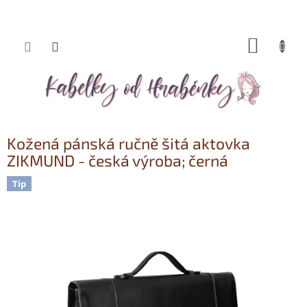
NÁKUP
Přejít
KOŠÍK
na
obsah
Kožená pánská ručně šitá aktovka
ZIKMUND - česká výroba; černá
Tip