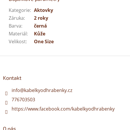
Kategorie
:
Aktovky
Záruka
:
2 roky
Barva
:
černá
Materiál
:
Kůže
Velikost
:
One Size
Z
á
p
a
Kontakt
t
í
info
@
kabelkyodhrabenky.cz
776703503
https://www.facebook.com/kabelkyodhrabenky
O nás