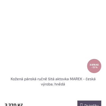
3 876 Kč
–13 %
Kožená pánská ručně šitá aktovka MAREK - česká
výroba; hnědá
3 370 Kč
Do košíku