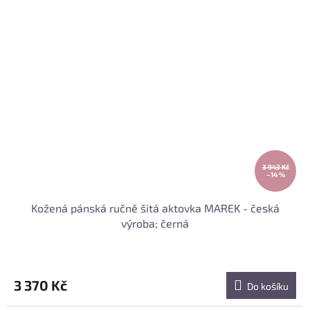
3 943 Kč
–14 %
Kožená pánská ručně šitá aktovka MAREK - česká
výroba; černá
3 370 Kč
Do košíku