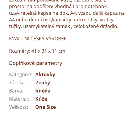
prostorná oddělení vhodná i pro notebook,
uzavíratelná kapsa na dok. A4, vzadu další kapsa na
A4 nebo denní tisk,kapsičky na kreditky, vizitky,
tužky, uzamykatelný zámek , celokožené držadlo.
KVALITNÍ ČESKÝ VÝROBEK
Rozměry: 41 x 31 x 11 cm
Doplňkové parametry
Kategorie
:
Aktovky
Záruka
:
2 roky
Barva
:
hnědá
Materiál
:
Kůže
Velikost
:
One Size
Z
á