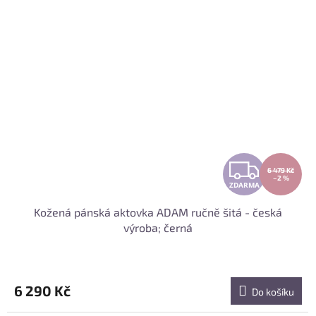
Z
6 479 Kč
–2 %
ZDARMA
D
Kožená pánská aktovka ADAM ručně šitá - česká
A
výroba; černá
R
M
6 290 Kč
Do košíku