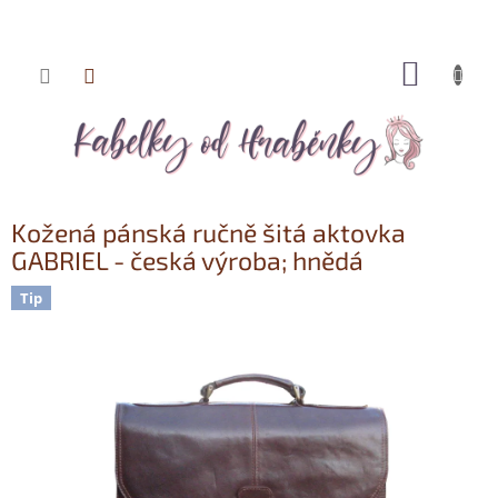
NÁKUP
Přejít
KOŠÍK
na
obsah
Kožená pánská ručně šitá aktovka
GABRIEL - česká výroba; hnědá
Tip