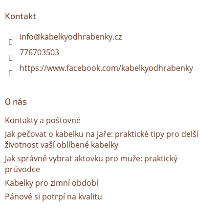
p
a
Kontakt
t
í
info
@
kabelkyodhrabenky.cz
776703503
https://www.facebook.com/kabelkyodhrabenky
O nás
Kontakty a poštovné
Jak pečovat o kabelku na jaře: praktické tipy pro delší
životnost vaší oblíbené kabelky
Jak správně vybrat aktovku pro muže: praktický
průvodce
Kabelky pro zimní období
Pánové si potrpí na kvalitu