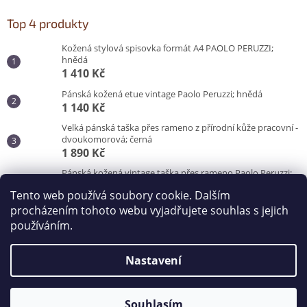
Top 4 produkty
Kožená stylová spisovka formát A4 PAOLO PERUZZI;
hnědá
1 410 Kč
Pánská kožená etue vintage Paolo Peruzzi; hnědá
1 140 Kč
Velká pánská taška přes rameno z přírodní kůže pracovní -
dvoukomorová; černá
1 890 Kč
Pánská kožená vintage taška přes rameno Paolo Peruzzi;
hnědá
Tento web používá soubory cookie. Dalším
3 100 Kč
procházením tohoto webu vyjadřujete souhlas s jejich
používáním.
Vytvořil Shoptet
Nastavení
Copyright 2026
Kabelky od Hraběnky
. Všechna práva
vyhrazena.
Souhlasím