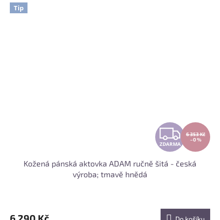
A
Tip
Z
6 353 Kč
–0 %
ZDARMA
D
Kožená pánská aktovka ADAM ručně šitá - česká
A
výroba; tmavě hnědá
R
M
6 290 Kč
Do košíku