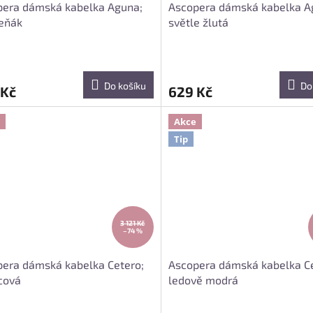
pera dámská kabelka Aguna;
Ascopera dámská kabelka A
eňák
světle žlutá
Do košíku
Do
 Kč
629 Kč
Akce
Tip
3 121 Kč
–74 %
era dámská kabelka Cetero;
Ascopera dámská kabelka Ce
cová
ledově modrá