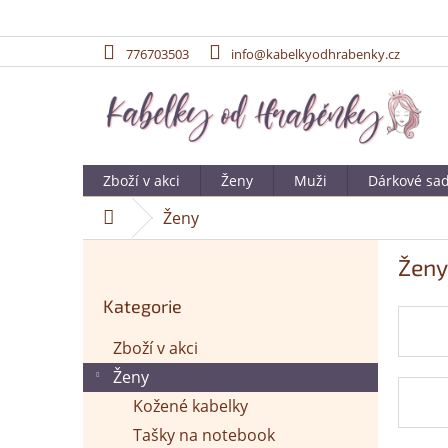
Přejít
776703503
info@kabelkyodhrabenky.cz
na
obsah
Zboží v akci
Ženy
Muži
Dárkové sa
Ženy
Domů
P
Ženy
o
Přeskočit
s
Kategorie
kategorie
t
r
Zboží v akci
a
Ženy
n
n
Kožené kabelky
í
Tašky na notebook