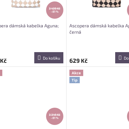
3 439 Kč
–81 %
pera dámská kabelka Aguna;
Ascopera dámská kabelka A
černá
Do košíku
Do
 Kč
629 Kč
Akce
Tip
3 349 Kč
–81 %