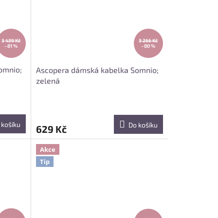
3 439 Kč
3 266 Kč
–81 %
–80 %
omnio;
Ascopera dámská kabelka Somnio;
zelená
 košíku
Do košíku
629 Kč
Akce
Tip