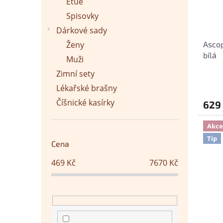
u
Etue
r
k
o
Spisovky
t
d
Dárkové sady
ů
u
Ženy
Asco
k
bílá
t
Muži
ů
Zimní sety
Lékařské brašny
Číšnické kasírky
629
Akce
Tip
Cena
469
Kč
7670
Kč