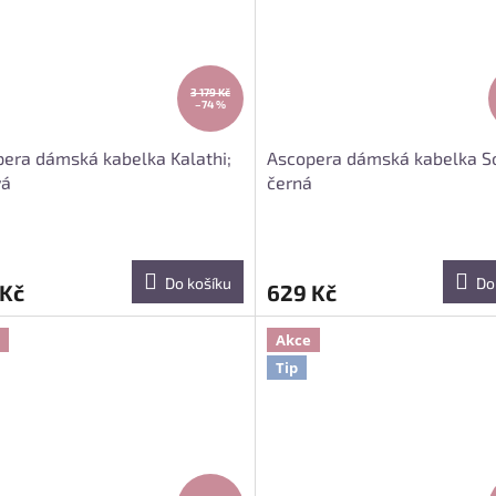
3 179 Kč
–74 %
era dámská kabelka Kalathi;
Ascopera dámská kabelka S
vá
černá
Do košíku
Do
 Kč
629 Kč
Akce
Tip