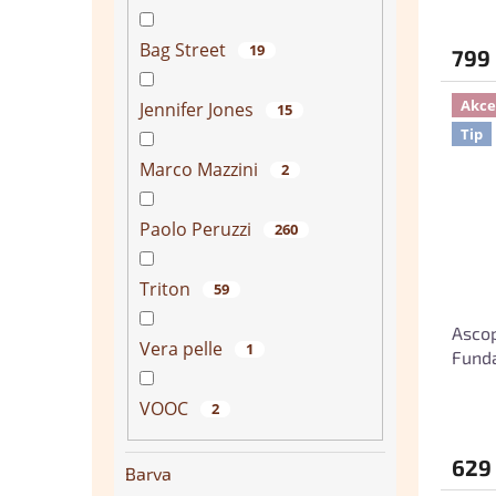
Bag Street
19
799
Akce
Jennifer Jones
15
Tip
Marco Mazzini
2
Paolo Peruzzi
260
Triton
59
Asco
Vera pelle
1
Fund
VOOC
2
629
Barva