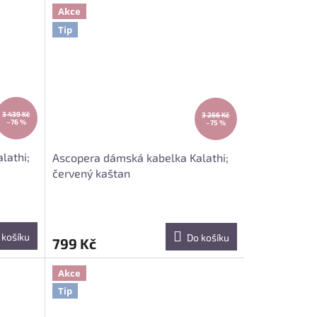
Akce
Tip
3 439 Kč
3 266 Kč
–76 %
–75 %
lathi;
Ascopera dámská kabelka Kalathi;
červený kaštan
 košíku
Do košíku
799 Kč
Akce
Tip