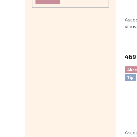
Ascop
vínov
469
Akce
Tip
Ascop