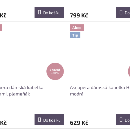
Do košíku
Do
 Kč
799 Kč
Akce
Tip
3 410 Kč
–81 %
pera dámská kabelka
Ascopera dámská kabelka H
ami, plameňák
modrá
Do košíku
Do
 Kč
629 Kč