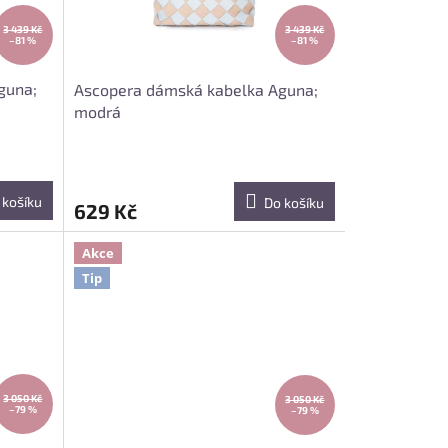
3 439 Kč
3 439 Kč
–81 %
–81 %
guna;
Ascopera dámská kabelka Aguna;
modrá
 košíku
Do košíku
629 Kč
Akce
Tip
3 050 Kč
3 050 Kč
–79 %
–79 %