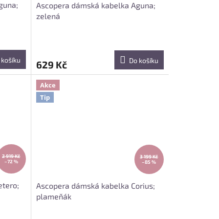
guna;
Ascopera dámská kabelka Aguna;
zelená
 košíku
Do košíku
629 Kč
Akce
Tip
2 919 Kč
3 199 Kč
–72 %
–85 %
tero;
Ascopera dámská kabelka Corius;
plameňák