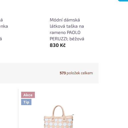
ká
Módní dámská
enka
látková taška na
rameno PAOLO
á
PERUZZI; béžová
830 Kč
573
položek celkem
Akce
Tip