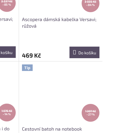
3 237 Kč
3 035 Kč
–85 %
–84 %
rsavi;
Ascopera dámská kabelka Versavi;
růžová
 košíku
Do košíku
469 Kč
Tip
1 076 Kč
1 307 Kč
–14 %
–27 %
 i do
Cestovní batoh na notebook