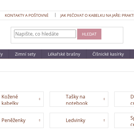
KONTAKTY A POŠTOVNÉ
JAK PEČOVAT O KABELKU NA JAŘE: PRAKT
HLEDAT
dy
Zimní sety
Lékařské brašny
Číšnické kasírky
Kožené
Tašky na
D
kabelky
notebook
c
S
Peněženky
Ledvinky
c
t