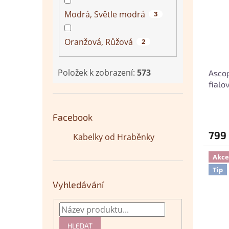
Modrá, Světle modrá
3
Oranžová, Růžová
2
Položek k zobrazení:
573
Ascop
fialo
Facebook
799
Kabelky od Hraběnky
Akce
Tip
Vyhledávání
HLEDAT