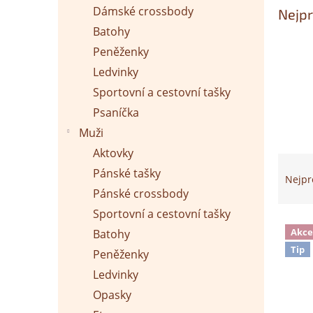
p
Dámské crossbody
Nejpr
a
n
Batohy
e
Peněženky
l
Ledvinky
Sportovní a cestovní tašky
Psaníčka
Muži
Aktovky
Ř
Pánské tašky
a
Nejpr
z
Pánské crossbody
e
Sportovní a cestovní tašky
n
V
Akce
Batohy
í
ý
Tip
p
p
Peněženky
r
i
Ledvinky
o
s
Opasky
d
p