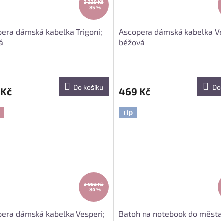
3 229 Kč
–85 %
era dámská kabelka Trigoni;
Ascopera dámská kabelka Ve
á
béžová
Do košíku
Do
 Kč
469 Kč
Tip
3 092 Kč
–84 %
era dámská kabelka Vesperi;
Batoh na notebook do města