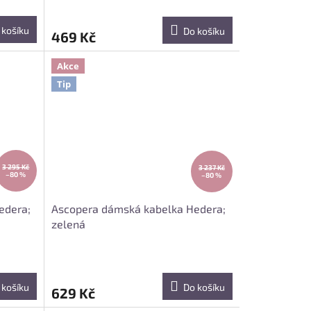
 košíku
Do košíku
469 Kč
Akce
Tip
3 295 Kč
3 237 Kč
–80 %
–80 %
edera;
Ascopera dámská kabelka Hedera;
zelená
 košíku
Do košíku
629 Kč