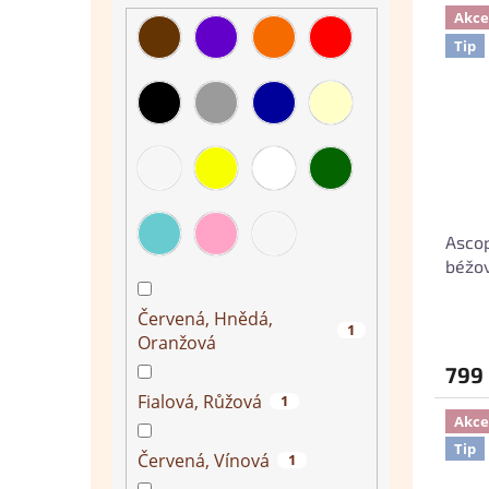
Akce
Tip
Ascop
béžo
Červená, Hnědá,
1
Oranžová
799
Fialová, Růžová
1
Akce
Tip
Červená, Vínová
1