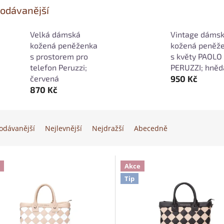
odávanější
Velká dámská
Vintage dáms
kožená peněženka
kožená peněž
s prostorem pro
s květy PAOLO
telefon Peruzzi;
PERUZZI; hněd
červená
950 Kč
870 Kč
odávanější
Nejlevnější
Nejdražší
Abecedně
Akce
Tip