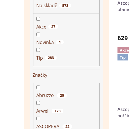
Asco
Na skladě
573
plam
Akce
27
629
Novinka
1
Akce
Tip
Tip
283
Značky
Abruzzo
20
Ascop
Arwel
173
hořči
ASCOPERA
22