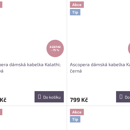
Akce
Tip
3 237 Kč
–75 %
era dámská kabelka Kalathi;
Ascopera dámská kabelka Ka
vá
černá
Do košíku
Do
 Kč
799 Kč
Akce
Tip