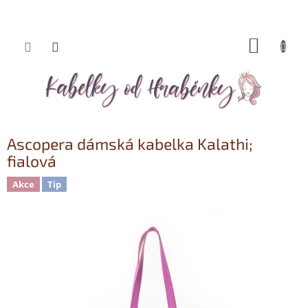
NÁKUP
Přejít
KOŠÍK
na
obsah
Ascopera dámská kabelka Kalathi;
fialová
Akce
Tip