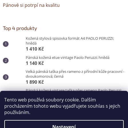
Pánové si potrpí na kvalitu
Top 4 produkty
Kožená stylová spisovka formát A4 PAOLO PERUZZI;
hnědá
1 410 Kč
Pánská kožená etue vintage Paolo Peruzzi; hnědá
1 140 Kč
Velká pánská taška přes rameno z přírodní kůže pracovní -
dvoukomorová; černá
1 890 Kč
Pánská kožená vintage taška přes rameno Paolo Peruzzi;
hnědá
Tento web používá soubory cookie. Dalším
3 100 Kč
procházením tohoto webu vyjadřujete souhlas s jejich
používáním.
Vytvořil Shoptet
Nastavení