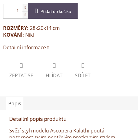
Přidat do košíku
ROZMĚRY:
28x20x14 cm
KOVÁNÍ:
Nikl
Detailní informace
ZEPTAT SE
HLÍDAT
SDÍLET
Popis
Detailní popis produktu
Svěží styl modelu Ascopera Kalathi poutá
pozornost svým neotřelým protkaným stylem