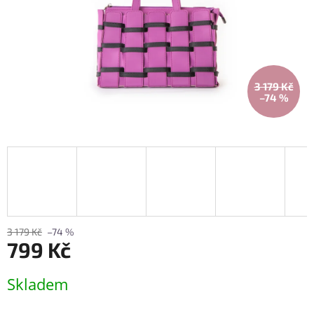
3 179 Kč
–74 %
3 179 Kč
–74 %
799 Kč
Měrná
Skladem
cena: