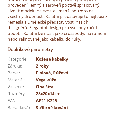
provedení. Jemný a zároveň poctivě zpracovaný.
Uvnitř modelu naleznete i menší pouzdro na
všechny drobnosti. Kalathi představuje to nejlepší z
řemesla a umělecké představivosti našich
designérů. Elegantní design pro všechny roční
období. Kalathi lze nosit jako crossbody, na rameni
nebo rafinovaně jako kabelku do ruky.
Doplňkové parametry
Kategorie
:
Kožené kabelky
Záruka
:
2 roky
Barva
:
Fialová, Růžová
Materiál
:
Vege kůže
Velikost
:
One Size
Rozměry
:
28x20x14cm
EAN
:
AP21-K225
Barva kování
:
Stříbrné kování