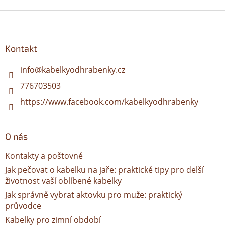
Z
á
p
a
Kontakt
t
í
info
@
kabelkyodhrabenky.cz
776703503
https://www.facebook.com/kabelkyodhrabenky
O nás
Kontakty a poštovné
Jak pečovat o kabelku na jaře: praktické tipy pro delší
životnost vaší oblíbené kabelky
Jak správně vybrat aktovku pro muže: praktický
průvodce
Kabelky pro zimní období