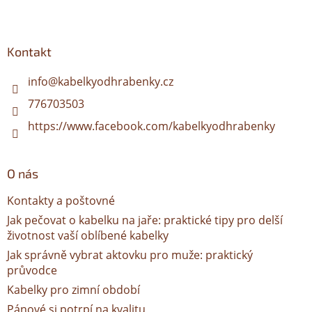
Z
á
p
a
Kontakt
t
í
info
@
kabelkyodhrabenky.cz
776703503
https://www.facebook.com/kabelkyodhrabenky
O nás
Kontakty a poštovné
Jak pečovat o kabelku na jaře: praktické tipy pro delší
životnost vaší oblíbené kabelky
Jak správně vybrat aktovku pro muže: praktický
průvodce
Kabelky pro zimní období
Pánové si potrpí na kvalitu