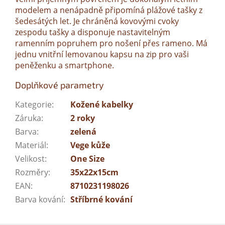
modelem a nenápadně připomíná plážové tašky z
šedesátých let. Je chráněná
kovovými cvoky
zespodu tašky
a disponuje nastavitelným
ramenním popruhem pro nošení přes rameno. Má
jednu vnitřní lemovanou kapsu na zip pro vaši
peněženku a smartphone.
Doplňkové parametry
Kategorie
:
Kožené kabelky
Záruka
:
2 roky
Barva
:
zelená
Materiál
:
Vege kůže
Velikost
:
One Size
Rozměry
:
35x22x15cm
EAN
:
8710231198026
Barva kování
:
Stříbrné kování