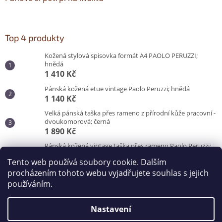
Top 4 produkty
Kožená stylová spisovka formát A4 PAOLO PERUZZI;
hnědá
1 410 Kč
Pánská kožená etue vintage Paolo Peruzzi; hnědá
1 140 Kč
Velká pánská taška přes rameno z přírodní kůže pracovní -
dvoukomorová; černá
1 890 Kč
Pánská kožená vintage taška přes rameno Paolo Peruzzi;
hnědá
Tento web používá soubory cookie. Dalším
3 100 Kč
procházením tohoto webu vyjadřujete souhlas s jejich
používáním.
Vytvořil Shoptet
Nastavení