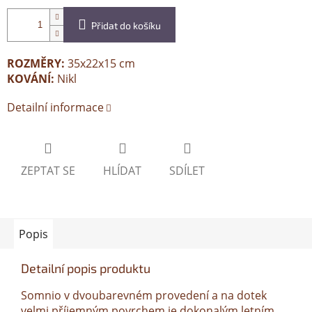
Přidat do košíku
ROZMĚRY:
35x22x15 cm
KOVÁNÍ:
Nikl
Detailní informace
ZEPTAT SE
HLÍDAT
SDÍLET
Popis
Detailní popis produktu
Somnio v dvoubarevném provedení a na dotek
velmi příjemným povrchem je dokonalým letním