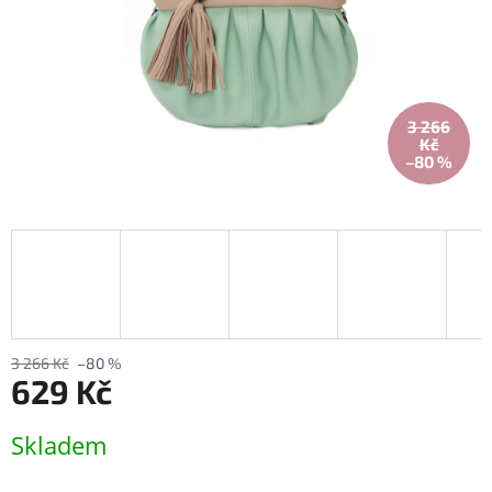
3 266
Kč
–80 %
3 266 Kč
–80 %
629 Kč
Měrná
Skladem
cena: