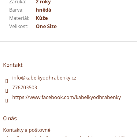
Záruka
:
2 roky
Barva
:
hnědá
Materiál
:
Kůže
Velikost
:
One Size
Z
á
p
a
Kontakt
t
í
info
@
kabelkyodhrabenky.cz
776703503
https://www.facebook.com/kabelkyodhrabenky
O nás
Kontakty a poštovné