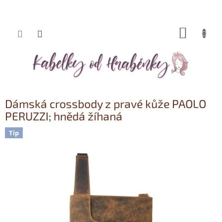
NÁKUP
Přejít
KOŠÍK
na
obsah
Dámská crossbody z pravé kůže PAOLO
PERUZZI; hnědá žíhaná
Tip