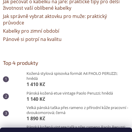
Jak pečovat o kabelku na jaře: praktické tipy pro delší
životnost vaší oblíbené kabelky
Jak správně vybrat aktovku pro muže: praktický
průvodce
Kabelky pro zimní období
Pánové si potrpí na kvalitu
Top 4 produkty
Kožená stylová spisovka formát A4 PAOLO PERUZZI;
hnědá
1 410 Kč
Pánská kožená etue vintage Paolo Peruzzi; hnědá
1 140 Kč
Velká pánská taška přes rameno z přírodní kůže pracovní -
dvoukomorová; černá
1 890 Kč
Pánská kožená vintage taška přes rameno Paolo Peruzzi;