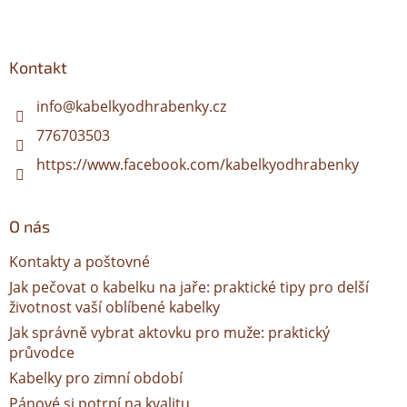
Z
á
p
a
Kontakt
t
í
info
@
kabelkyodhrabenky.cz
776703503
https://www.facebook.com/kabelkyodhrabenky
O nás
Kontakty a poštovné
Jak pečovat o kabelku na jaře: praktické tipy pro delší
životnost vaší oblíbené kabelky
Jak správně vybrat aktovku pro muže: praktický
průvodce
Kabelky pro zimní období
Pánové si potrpí na kvalitu