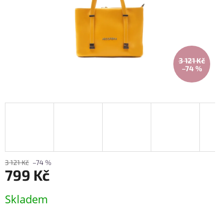
3 121 Kč
–74 %
3 121 Kč
–74 %
799 Kč
Měrná
Skladem
cena: