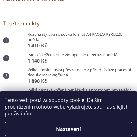
Top 4 produkty
Kožená stylová spisovka formát A4 PAOLO PERUZZI;
hnědá
1 410 Kč
Pánská kožená etue vintage Paolo Peruzzi; hnědá
1 140 Kč
Velká pánská taška přes rameno z přírodní kůže pracovní -
dvoukomorová; černá
1 890 Kč
Velká dámská kožená peněženka s prostorem pro telefon
Peruzzi; červená
Tento web používá soubory cookie. Dalším
870 Kč
procházením tohoto webu vyjadřujete souhlas s jejich
používáním.
Vytvořil Shoptet
Nastavení