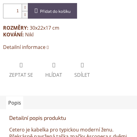
Přidat do košíku
ROZMĚRY:
30x22x17 cm
KOVÁNÍ:
Nikl
Detailní informace
ZEPTAT SE
HLÍDAT
SDÍLET
Popis
Detailní popis produktu
Cetero je kabelka pro typickou moderní ženu.
Překrásně navržená taška značky Ascopera s dvěmi