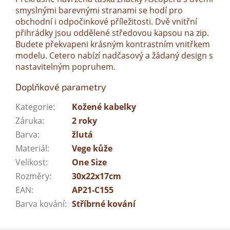
smyslnými barevnými stranami se hodí pro
obchodní i odpočinkové příležitosti. Dvě vnitřní
přihrádky jsou oddělené středovou kapsou na zip.
Budete překvapeni krásným kontrastním vnitřkem
modelu. Cetero nabízí nadčasový a žádaný design s
nastavitelným popruhem.
Doplňkové parametry
Kategorie
:
Kožené kabelky
Záruka
:
2 roky
Barva
:
žlutá
Materiál
:
Vege kůže
Velikost
:
One Size
Rozměry
:
30x22x17cm
EAN
:
AP21-C155
Barva kování
:
Stříbrné kování