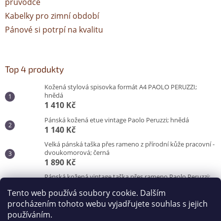
průvodce
Kabelky pro zimní období
Pánové si potrpí na kvalitu
Top 4 produkty
Kožená stylová spisovka formát A4 PAOLO PERUZZI;
hnědá
1 410 Kč
Pánská kožená etue vintage Paolo Peruzzi; hnědá
1 140 Kč
Velká pánská taška přes rameno z přírodní kůže pracovní -
dvoukomorová; černá
1 890 Kč
Pánská kožená vintage taška přes rameno Paolo Peruzzi;
hnědá
Tento web používá soubory cookie. Dalším
3 100 Kč
procházením tohoto webu vyjadřujete souhlas s jejich
používáním.