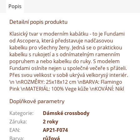
Popis
Detailní popis produktu
Klasický tvar v moderním kabátku - to je Fundami
od Ascopera, která představuje nadčasovou
kabelku pro všechny ženy. Jedná se o praktickou
kabelku s rukojetí a s odnímatelným ramenním
popruhem a nebo kabelku do ruky. S modelem
Fundami oslníte nejen u společné večeře s přáteli.
Přes svou velikost v sobě ukrývá velkorysý interiér.
\n \nROZMĚRY: 25x18x12 cm \nBARVA: Flamingo
Pink \nMATERIÁL: 100% Vege kůže \nKOVÁNÍ: Nikl
Doplňkové parametry
Kategorie
:
Dámské crossbody
Záruka
:
2 roky
EAN
:
AP21-F074
Barva
:
růžová