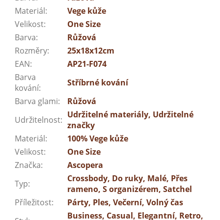
Materiál
:
Vege kůže
Velikost
:
One Size
Barva
:
Růžová
Rozměry
:
25x18x12cm
EAN
:
AP21-F074
Barva
Stříbrné kování
kování
:
Barva glami
:
Růžová
Udržitelné materiály, Udržitelné
Udržitelnost
:
značky
Materiál
:
100% Vege kůže
Velikost
:
One Size
Značka
:
Ascopera
Crossbody, Do ruky, Malé, Přes
Typ
:
rameno, S organizérem, Satchel
Příležitost
:
Párty, Ples, Večerní, Volný čas
Business, Casual, Elegantní, Retro,