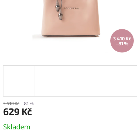
3 410 Kč
–81 %
3 410 Kč
–81 %
629 Kč
Měrná
Skladem
cena: