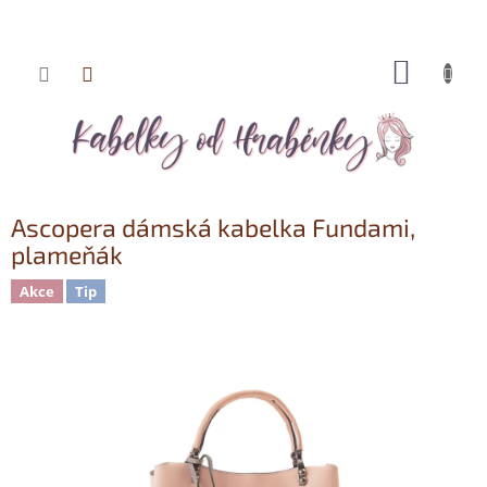
NÁKUP
Přejít
KOŠÍK
na
obsah
Ascopera dámská kabelka Fundami,
plameňák
Akce
Tip