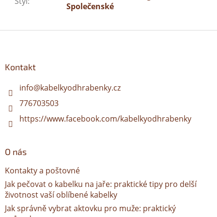
Styl
:
Společenské
Z
á
p
a
Kontakt
t
í
info
@
kabelkyodhrabenky.cz
776703503
https://www.facebook.com/kabelkyodhrabenky
O nás
Kontakty a poštovné
Jak pečovat o kabelku na jaře: praktické tipy pro delší
životnost vaší oblíbené kabelky
Jak správně vybrat aktovku pro muže: praktický