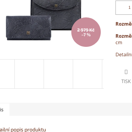
Rozměr
2 979 Kč
–7 %
Rozměr
cm
Detailn
TISK
is
ailní popis produktu