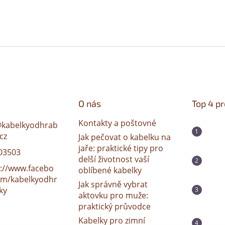
O nás
Top 4 p
Kontakty a poštovné
@
kabelkyodhrab
cz
Jak pečovat o kabelku na
jaře: praktické tipy pro
03503
delší životnost vaší
s://www.facebo
oblíbené kabelky
om/kabelkyodhr
Jak správně vybrat
ky
aktovku pro muže:
praktický průvodce
Kabelky pro zimní