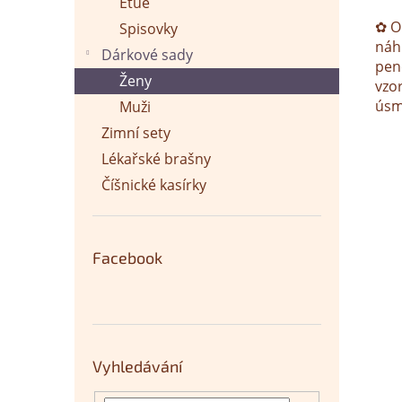
Etue
✿ O
Spisovky
náh
Dárkové sady
pen
Ženy
vzor
úsm
Muži
Zimní sety
Lékařské brašny
Číšnické kasírky
Facebook
Vyhledávání