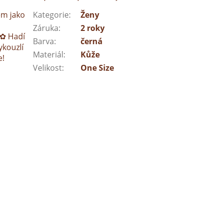
em jako
Kategorie
:
Ženy
Záruka
:
2 roky
 ✿ Hadí
Barva
:
černá
ykouzlí
Materiál
:
Kůže
e!
Velikost
:
One Size