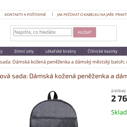
KONTAKTY A POŠTOVNÉ
JAK PEČOVAT O KABELKU NA JAŘE: PRAKT
HLEDAT
dy
Zimní sety
Lékařské brašny
Číšnické kasírky
sada: Dámská kožená peněženka a dámský městský batoh; 
ová sada: Dámská kožená peněženka a dám
2 979 Kč
2 7
Měrná
Skla
cena: