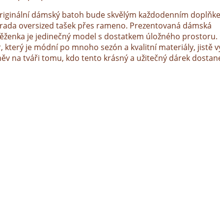
riginální dámský batoh bude skvělým každodenním doplňk
rada oversized tašek přes rameno. Prezentovaná dámská
ěženka je jedinečný model s dostatkem úložného prostoru.
, který je módní po mnoho sezón a kvalitní materiály, jistě v
ěv na tváři tomu, kdo tento krásný a užitečný dárek dostan