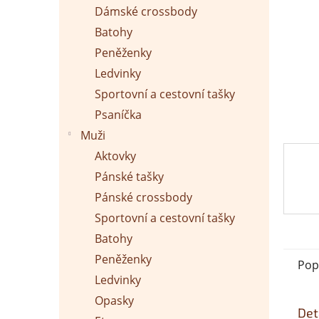
p
Dámské crossbody
a
n
Batohy
e
Peněženky
l
Ledvinky
Sportovní a cestovní tašky
Psaníčka
Muži
Aktovky
Pánské tašky
Pánské crossbody
Sportovní a cestovní tašky
Batohy
Peněženky
Pop
Ledvinky
Opasky
Det