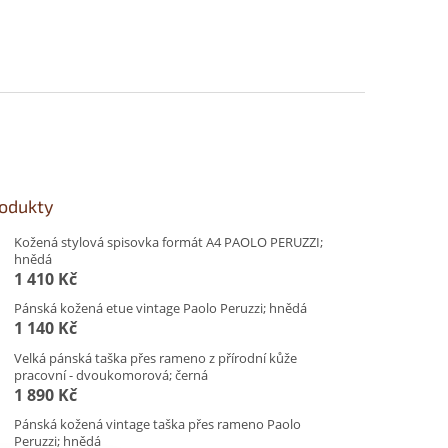
rodukty
Kožená stylová spisovka formát A4 PAOLO PERUZZI;
hnědá
1 410 Kč
Pánská kožená etue vintage Paolo Peruzzi; hnědá
1 140 Kč
Velká pánská taška přes rameno z přírodní kůže
pracovní - dvoukomorová; černá
1 890 Kč
Pánská kožená vintage taška přes rameno Paolo
Peruzzi; hnědá