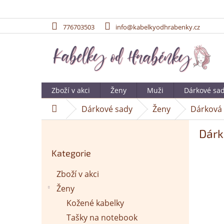
776703503
info@kabelkyodhrabenky.cz
Přejít
na
obsah
Zboží v akci
Ženy
Muži
Dárkové sa
Dárkové sady
Ženy
Dárková 
Domů
P
Dárk
o
Přeskočit
s
Kategorie
kategorie
t
r
Zboží v akci
a
Ženy
n
n
Kožené kabelky
í
Tašky na notebook