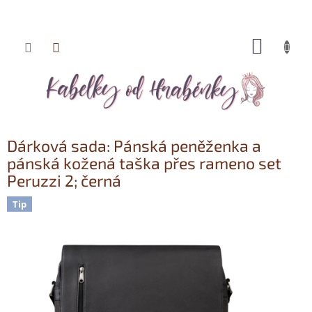
NÁKUP
Přejít
KOŠÍK
na
obsah
Dárková sada: Pánská peněženka a
pánská kožená taška přes rameno set
Peruzzi 2; černá
Tip