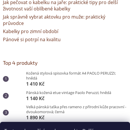
Jak pečovat o kabelku na jaře: praktické tipy pro delší
životnost vaší oblíbené kabelky
Jak správně vybrat aktovku pro muže: praktický
průvodce
Kabelky pro zimní období
Pánové si potrpí na kvalitu
Top 4 produkty
Kožená stylová spisovka formát A4 PAOLO PERUZZI;
hnědá
1 410 Kč
Pánská kožená etue vintage Paolo Peruzzi; hnědá
1 140 Kč
Velká pánská taška přes rameno z přírodní kůže pracovní -
dvoukomorová; černá
1 890 Kč
Pánská taška do města pro každý den; černá