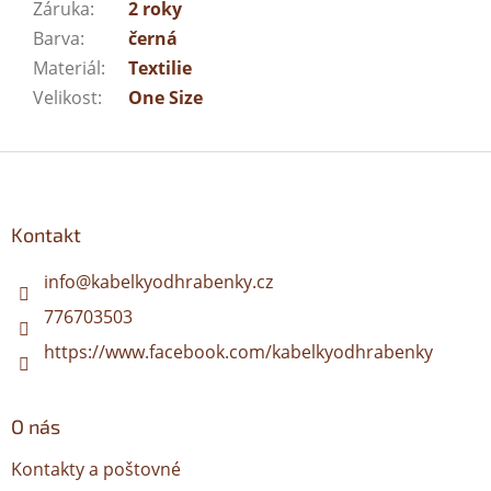
Záruka
:
2 roky
Barva
:
černá
Materiál
:
Textilie
Velikost
:
One Size
Z
á
p
a
Kontakt
t
í
info
@
kabelkyodhrabenky.cz
776703503
https://www.facebook.com/kabelkyodhrabenky
O nás
Kontakty a poštovné