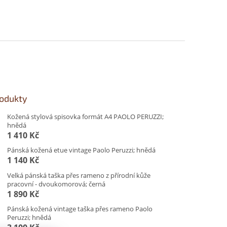
rodukty
Kožená stylová spisovka formát A4 PAOLO PERUZZI;
hnědá
1 410 Kč
Pánská kožená etue vintage Paolo Peruzzi; hnědá
1 140 Kč
Velká pánská taška přes rameno z přírodní kůže
pracovní - dvoukomorová; černá
1 890 Kč
Pánská kožená vintage taška přes rameno Paolo
Peruzzi; hnědá