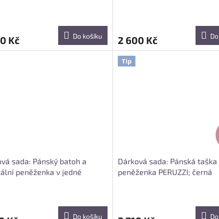
Do košíku
Do
0 Kč
2 600 Kč
Tip
vá sada: Pánský batoh a
Dárková sada: Pánská taška
kální peněženka v jedné
peněženka PERUZZI; černá
avě; černá
Do košíku
Do