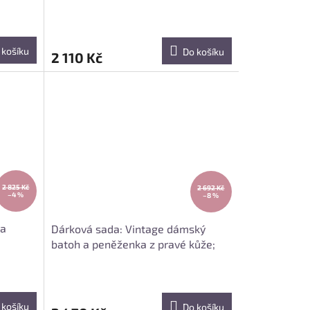
 košíku
Do košíku
2 110 Kč
2 825 Kč
2 692 Kč
–4 %
–8 %
 a
Dárková sada: Vintage dámský
batoh a peněženka z pravé kůže;
černá
 košíku
Do košíku