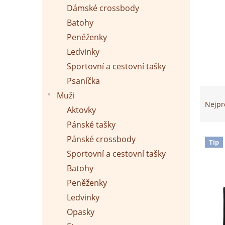
p
Dámské crossbody
a
n
Batohy
e
Peněženky
l
Ledvinky
Sportovní a cestovní tašky
Psaníčka
Ř
Muži
a
Nejpr
Aktovky
z
e
Pánské tašky
n
V
Pánské crossbody
Tip
í
ý
Sportovní a cestovní tašky
p
p
r
Batohy
i
o
s
Peněženky
d
p
Ledvinky
u
r
k
Opasky
o
t
d