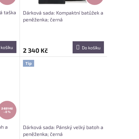
á taška
Dárková sada: Kompaktní batůžek a
peněženka; černá
 košíku
Do košíku
2 340 Kč
Tip
2 831 Kč
–8 %
oh a
Dárková sada: Pánský velký batoh a
peněženka; černá