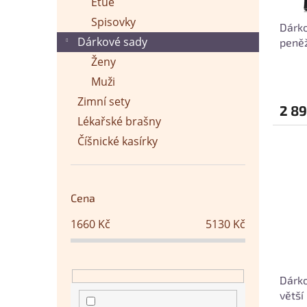
Etue
ů
u
Spisovky
Dárko
k
Dárkové sady
peněž
t
ů
Ženy
Muži
Zimní sety
2 89
Lékařské brašny
Číšnické kasírky
Cena
1660
Kč
5130
Kč
Dárko
větší