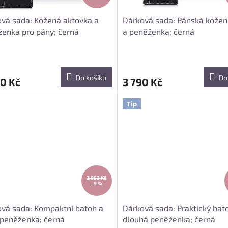
vá sada: Kožená aktovka a
Dárková sada: Pánská kožen
enka pro pány; černá
a peněženka; černá
Do košíku
Do
0 Kč
3 790 Kč
Tip
2 953 Kč
–9 %
vá sada: Kompaktní batoh a
Dárková sada: Praktický bat
 peněženka; černá
dlouhá peněženka; černá