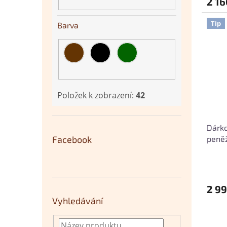
2 16
Tip
Barva
Položek k zobrazení:
42
Dárko
peněž
Facebook
2 99
Vyhledávání