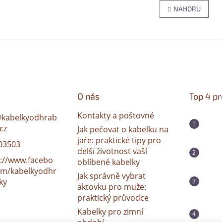
r
O
NAHORU
á
v
n
l
k
á
o
d
v
a
á
c
n
í
í
p
r
O nás
Top 4 p
v
k
Kontakty a poštovné
y
@
kabelkyodhrab
v
cz
Jak pečovat o kabelku na
ý
jaře: praktické tipy pro
03503
p
delší životnost vaší
i
s://www.facebo
oblíbené kabelky
s
om/kabelkyodhr
u
Jak správně vybrat
ky
aktovku pro muže:
praktický průvodce
Kabelky pro zimní