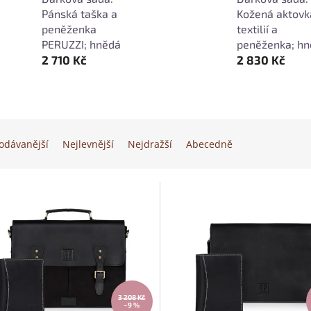
Pánská taška a
Kožená aktovk
peněženka
textilií a
PERUZZI; hnědá
peněženka; h
2 710 Kč
2 830 Kč
odávanější
Nejlevnější
Nejdražší
Abecedně
3 208 Kč
–9 %