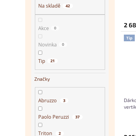
Na skladě
42
2 68
Akce
0
Tip
Novinka
0
Tip
21
Značky
Abruzzo
Dárko
3
verti
soupr
Paolo Peruzzi
37
Triton
2