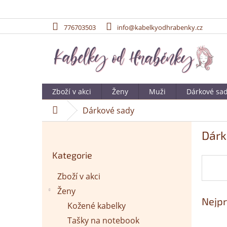
776703503
info@kabelkyodhrabenky.cz
Přejít
na
obsah
Zboží v akci
Ženy
Muži
Dárkové sa
Dárkové sady
Domů
P
Dárk
o
Přeskočit
s
Kategorie
kategorie
t
r
Zboží v akci
a
Ženy
n
Nejpr
n
Kožené kabelky
í
Tašky na notebook