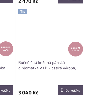
2 470 Kč
Tip
3 192 Kč
3 557 Kč
–4 %
–14 %
Ručně šitá kožená pánská
oba;
diplomatka V.I.P. - česká výroba;
černá
 košíku
Do košíku
3 040 Kč