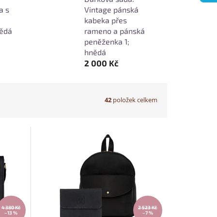
a s
Vintage pánská
kabeka přes
nědá
rameno a pánská
peněženka 1;
hnědá
2 000 Kč
42
položek celkem
4 380 Kč
2 523 Kč
–13 %
–7 %