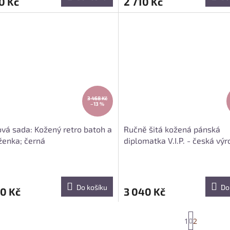
0 Kč
2 710 Kč
3 468 Kč
–13 %
vá sada: Kožený retro batoh a
Ručně šitá kožená pánská
enka; černá
diplomatka V.I.P. - česká výr
hnědá
Do košíku
Do
0 Kč
3 040 Kč
S
1
2
t