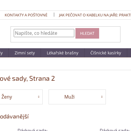
KONTAKTY A POŠTOVNÉ
JAK PEČOVAT O KABELKU NA JAŘE: PRAKT
HLEDAT
dy
Zimní sety
Lékařské brašny
Číšnické kasírky
ové sady
, Strana 2
Ženy
Muži
odávanější
Dárková sada:
Dárková sada: