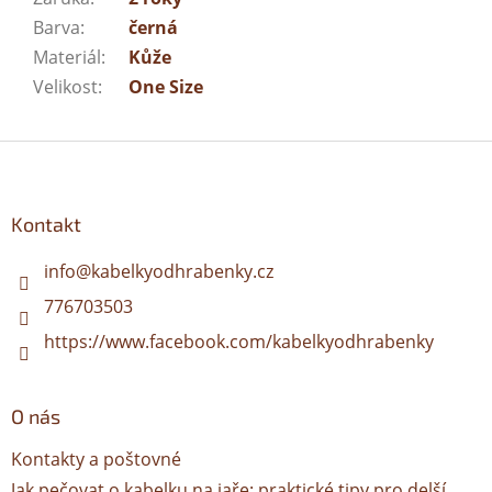
Barva
:
černá
Materiál
:
Kůže
Velikost
:
One Size
Z
á
p
a
Kontakt
t
í
info
@
kabelkyodhrabenky.cz
776703503
https://www.facebook.com/kabelkyodhrabenky
O nás
Kontakty a poštovné
Jak pečovat o kabelku na jaře: praktické tipy pro delší