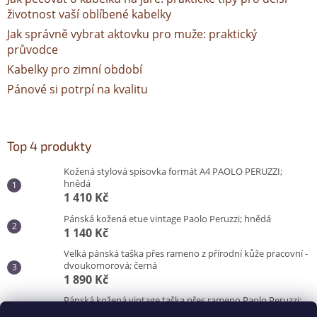
životnost vaší oblíbené kabelky
Jak správně vybrat aktovku pro muže: praktický
průvodce
Kabelky pro zimní období
Pánové si potrpí na kvalitu
Top 4 produkty
Kožená stylová spisovka formát A4 PAOLO PERUZZI;
hnědá
1 410 Kč
Pánská kožená etue vintage Paolo Peruzzi; hnědá
1 140 Kč
Velká pánská taška přes rameno z přírodní kůže pracovní -
dvoukomorová; černá
1 890 Kč
Pánská kožená vintage taška přes rameno Paolo Peruzzi;
hnědá