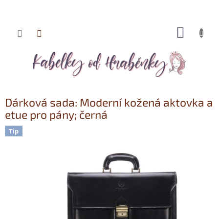
NÁKUP
Přejít
KOŠÍK
na
obsah
Dárková sada: Moderní kožená aktovka a
etue pro pány; černá
Tip