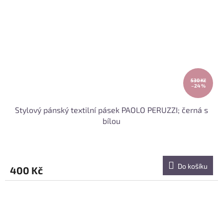
530 Kč
–24 %
Stylový pánský textilní pásek PAOLO PERUZZI; černá s
bílou
Do košíku
400 Kč