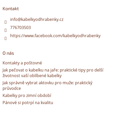
c
p
í
í
a
Kontakt
p
t
r
í
info
@
kabelkyodhrabenky.cz
v
k
776703503
y
v
https://www.facebook.com/kabelkyodhrabenky
ý
p
i
O nás
s
u
Kontakty a poštovné
Jak pečovat o kabelku na jaře: praktické tipy pro delší
životnost vaší oblíbené kabelky
Jak správně vybrat aktovku pro muže: praktický
průvodce
Kabelky pro zimní období
Pánové si potrpí na kvalitu