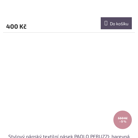
Do košíku
400 Kč
550 Kč
–9 %
Stylový pánský textilní pásek PAOLO PERUZZI; barevná