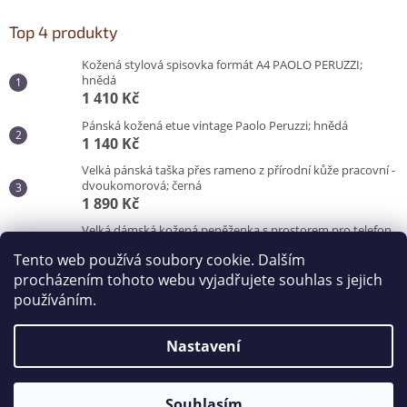
Top 4 produkty
Kožená stylová spisovka formát A4 PAOLO PERUZZI;
hnědá
1 410 Kč
Pánská kožená etue vintage Paolo Peruzzi; hnědá
1 140 Kč
Velká pánská taška přes rameno z přírodní kůže pracovní -
dvoukomorová; černá
1 890 Kč
Velká dámská kožená peněženka s prostorem pro telefon
Peruzzi; červená
Tento web používá soubory cookie. Dalším
870 Kč
procházením tohoto webu vyjadřujete souhlas s jejich
používáním.
Vytvořil Shoptet
Nastavení
Copyright 2026
Kabelky od Hraběnky
. Všechna práva
vyhrazena.
Souhlasím