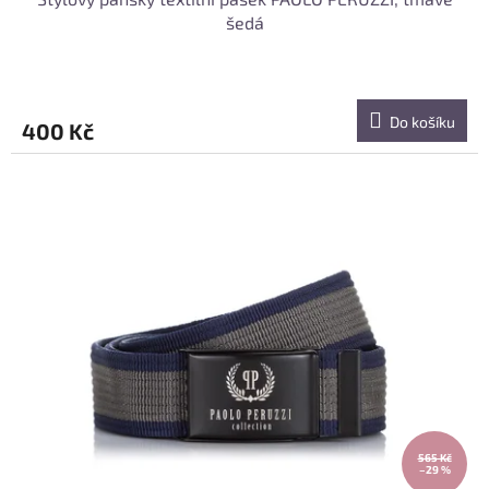
šedá
Do košíku
400 Kč
565 Kč
–29 %