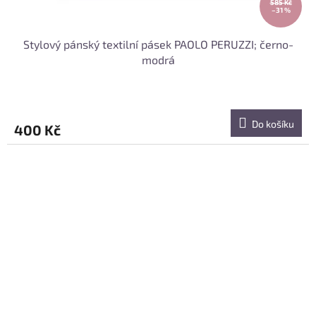
585 Kč
–31 %
Stylový pánský textilní pásek PAOLO PERUZZI; černo-
modrá
Do košíku
400 Kč