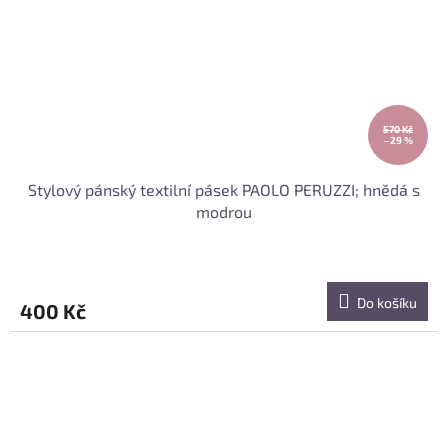
570 Kč
–29 %
Stylový pánský textilní pásek PAOLO PERUZZI; hnědá s
modrou
Do košíku
400 Kč