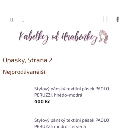
NÁKUP
Přejít
KOŠÍK
na
obsah
Opasky
, Strana 2
Nejprodávanější
Stylový pánský textilní pásek PAOLO
PERUZZI; hnědo-modrá
400 Kč
Stylový pánský textilní pásek PAOLO
PERUZZI; modro-červená