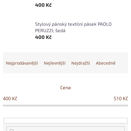
400 Kč
Stylový pánský textilní pásek PAOLO
PERUZZI; šedá
400 Kč
Ř
a
Nejprodávanější
Nejlevnější
Nejdražší
Abecedně
z
e
n
í
Cena
p
400
Kč
510
Kč
r
o
d
u
k