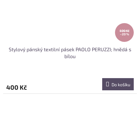
500 Kč
–20 %
Stylový pánský textilní pásek PAOLO PERUZZI; hnědá s
bílou
Do košíku
400 Kč