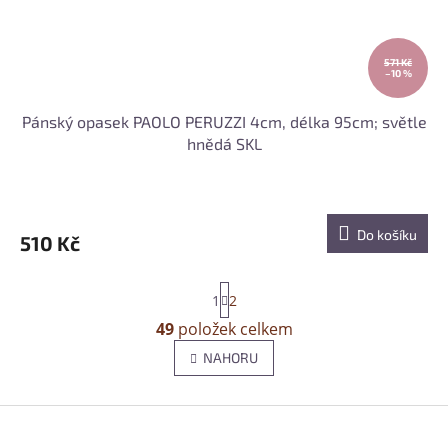
571 Kč
–10 %
Pánský opasek PAOLO PERUZZI 4cm, délka 95cm; světle
hnědá SKL
Do košíku
510 Kč
S
1
2
t
r
49
položek celkem
O
á
v
n
NAHORU
l
k
o
á
v
d
Z
á
a
á
n