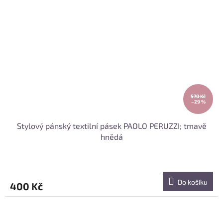
570 Kč
–29 %
Stylový pánský textilní pásek PAOLO PERUZZI; tmavě
hnědá
Do košíku
400 Kč