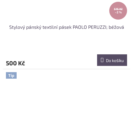
515 Kč
–2 %
Stylový pánský textilní pásek PAOLO PERUZZI; béžová
Do košíku
500 Kč
Tip