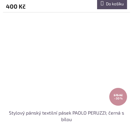
Do košíku
400 Kč
575 Kč
–30 %
Stylový pánský textilní pásek PAOLO PERUZZI; černá s
bílou