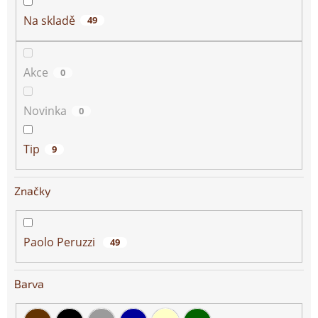
t
ů
Na skladě
49
Akce
0
Novinka
0
Tip
9
Značky
Paolo Peruzzi
49
Barva