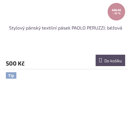
595 Kč
–15 %
Stylový pánský textilní pásek PAOLO PERUZZI; béžová
Do košíku
500 Kč
Tip