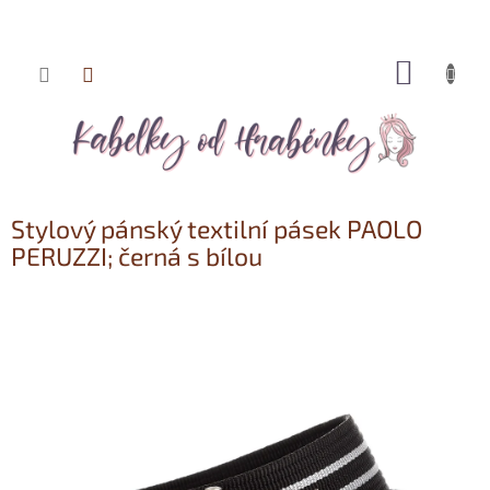
NÁKUP
Přejít
KOŠÍK
na
obsah
Stylový pánský textilní pásek PAOLO
PERUZZI; černá s bílou