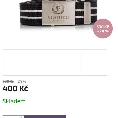
530 Kč
–24 %
530 Kč
–24 %
400 Kč
Měrná
Skladem
cena: