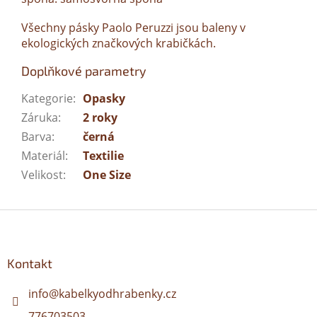
Všechny pásky Paolo Peruzzi jsou baleny v
ekologických značkových krabičkách.
Doplňkové parametry
Kategorie
:
Opasky
Záruka
:
2 roky
Barva
:
černá
Materiál
:
Textilie
Velikost
:
One Size
Z
á
p
a
Kontakt
t
í
info
@
kabelkyodhrabenky.cz
776703503