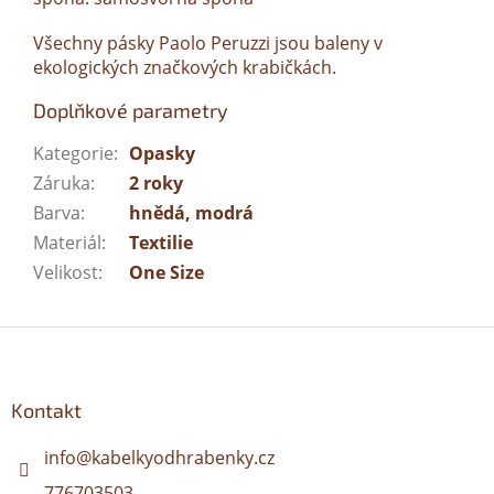
Všechny pásky Paolo Peruzzi jsou baleny v
ekologických značkových krabičkách.
Doplňkové parametry
Kategorie
:
Opasky
Záruka
:
2 roky
Barva
:
hnědá, modrá
Materiál
:
Textilie
Velikost
:
One Size
Z
á
p
a
Kontakt
t
í
info
@
kabelkyodhrabenky.cz
776703503