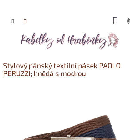
NÁKUP
Přejít
KOŠÍK
na
obsah
Stylový pánský textilní pásek PAOLO
PERUZZI; hnědá s modrou