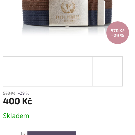
570 Kč
–29 %
570 Kč
–29 %
400 Kč
Měrná
Skladem
cena: