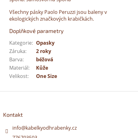
Všechny pásky Paolo Peruzzi jsou baleny v
ekologických značkových krabičkách.
Doplňkové parametry
Kategorie
:
Opasky
Záruka
:
2 roky
Barva
:
béžová
Materiál
:
Kůže
Velikost
:
One Size
Z
á
p
a
Kontakt
t
í
info
@
kabelkyodhrabenky.cz
776703503