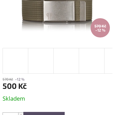
570 Kč
–12 %
570 Kč
–12 %
500 Kč
Měrná
Skladem
cena: