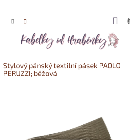
NÁKUP
Přejít
KOŠÍK
na
obsah
Stylový pánský textilní pásek PAOLO
PERUZZI; béžová