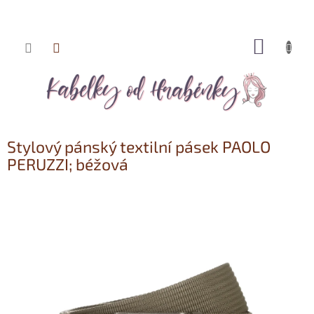
NÁKUP
Přejít
KOŠÍK
na
obsah
Stylový pánský textilní pásek PAOLO
PERUZZI; béžová