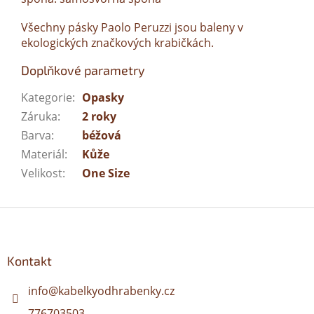
Všechny pásky Paolo Peruzzi jsou baleny v
ekologických značkových krabičkách.
Doplňkové parametry
Kategorie
:
Opasky
Záruka
:
2 roky
Barva
:
béžová
Materiál
:
Kůže
Velikost
:
One Size
Z
á
p
a
Kontakt
t
í
info
@
kabelkyodhrabenky.cz
776703503