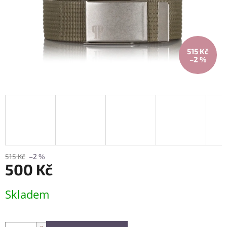
515 Kč
–2 %
515 Kč
–2 %
500 Kč
Měrná
Skladem
cena: