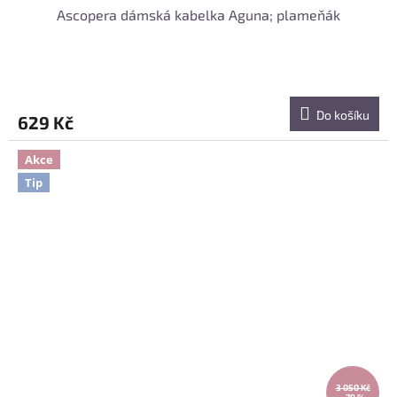
Ascopera dámská kabelka Aguna; plameňák
Do košíku
629 Kč
Akce
Tip
3 050 Kč
–79 %