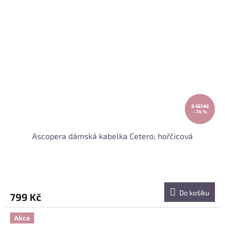
3 121 Kč
–74 %
Ascopera dámská kabelka Cetero; hořčicová
Do košíku
799 Kč
Akce