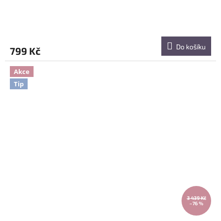
Do košíku
799 Kč
Akce
Tip
3 439 Kč
–76 %