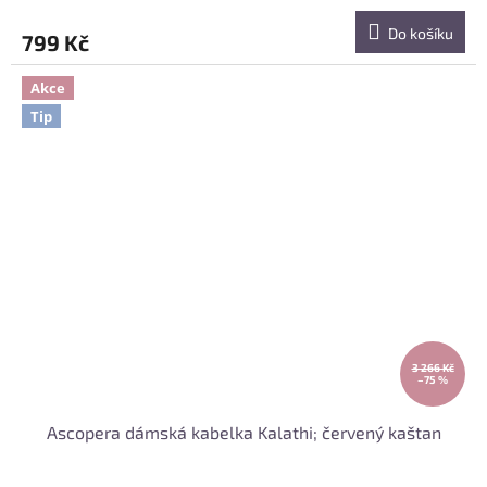
Do košíku
799 Kč
Akce
Tip
3 266 Kč
–75 %
Ascopera dámská kabelka Kalathi; červený kaštan