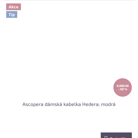
Akce
Tip
3 295 Kč
–80 %
Ascopera dámská kabelka Hedera; modrá