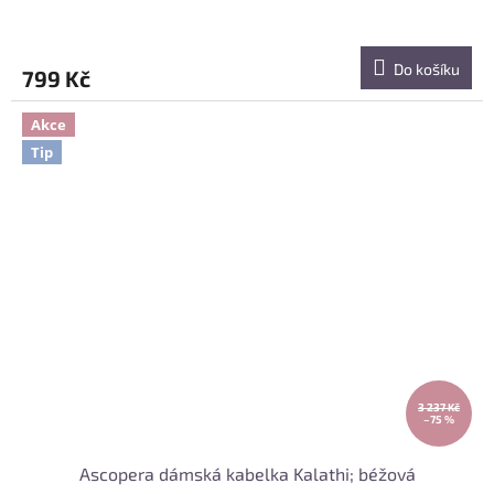
Do košíku
799 Kč
Akce
Tip
3 237 Kč
–75 %
Ascopera dámská kabelka Kalathi; béžová