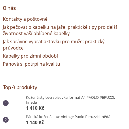
ý
O nás
p
i
Kontakty a poštovné
s
u
Jak pečovat o kabelku na jaře: praktické tipy pro delší
životnost vaší oblíbené kabelky
Jak správně vybrat aktovku pro muže: praktický
průvodce
Kabelky pro zimní období
Pánové si potrpí na kvalitu
Top 4 produkty
Kožená stylová spisovka formát A4 PAOLO PERUZZI;
hnědá
1 410 Kč
Pánská kožená etue vintage Paolo Peruzzi; hnědá
1 140 Kč