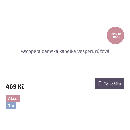
3 092 Kč
–84 %
Ascopera dámská kabelka Vesperi; růžová
Do košíku
469 Kč
Akce
Tip