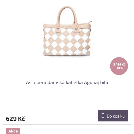
3 439 Kč
–81 %
Ascopera dámská kabelka Aguna; bílá
Do košíku
629 Kč
Akce