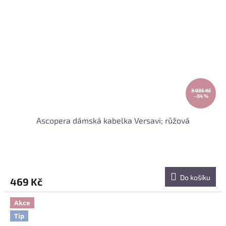
3 035 Kč
–84 %
Ascopera dámská kabelka Versavi; růžová
Do košíku
469 Kč
Akce
Tip