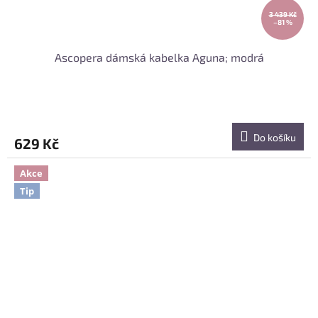
3 439 Kč
–81 %
Ascopera dámská kabelka Aguna; modrá
Do košíku
629 Kč
Akce
Tip