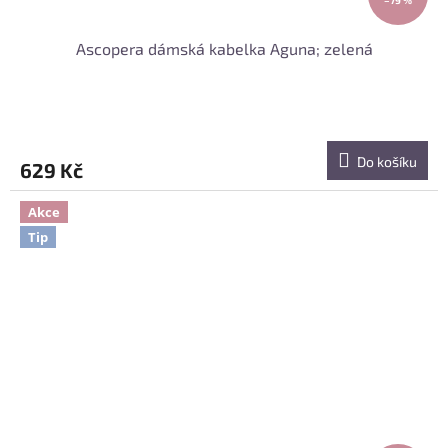
Ascopera dámská kabelka Aguna; zelená
Do košíku
629 Kč
Akce
Tip