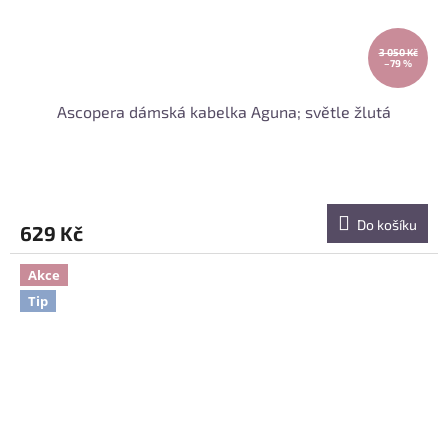
3 050 Kč
–79 %
Ascopera dámská kabelka Aguna; světle žlutá
Do košíku
629 Kč
Akce
Tip