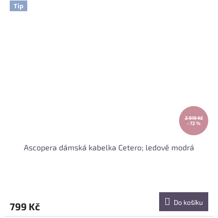
Tip
2 919 Kč
–72 %
Ascopera dámská kabelka Cetero; ledově modrá
Do košíku
799 Kč