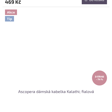
469 Kč
Akce
Tip
3 179 Kč
–74 %
Ascopera dámská kabelka Kalathi; fialová