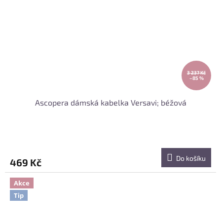
3 237 Kč
–85 %
Ascopera dámská kabelka Versavi; béžová
Do košíku
469 Kč
Akce
Tip