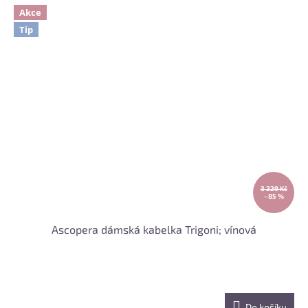
Akce
Tip
3 229 Kč
–85 %
Ascopera dámská kabelka Trigoni; vínová
Do košíku