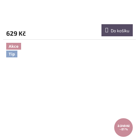
Do košíku
629 Kč
Akce
Tip
3 349 Kč
–81 %