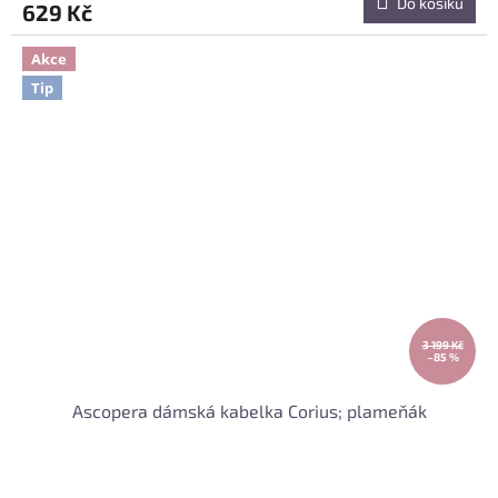
Do košíku
629 Kč
Akce
Tip
3 199 Kč
–85 %
Ascopera dámská kabelka Corius; plameňák