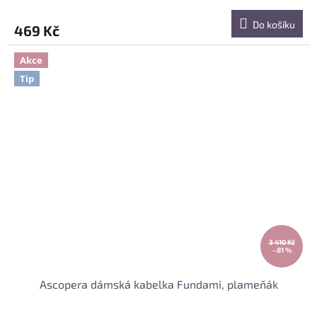
Do košíku
469 Kč
Akce
Tip
3 410 Kč
–81 %
Ascopera dámská kabelka Fundami, plameňák