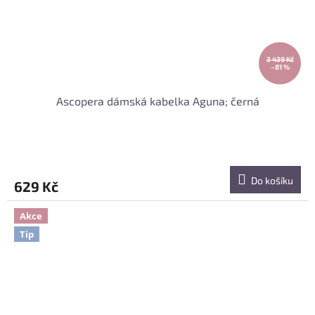
3 439 Kč
–81 %
Ascopera dámská kabelka Aguna; černá
Do košíku
629 Kč
Akce
Tip