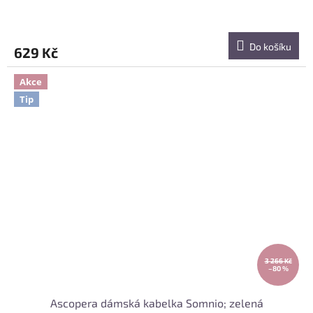
Do košíku
629 Kč
Akce
Tip
3 266 Kč
–80 %
Ascopera dámská kabelka Somnio; zelená