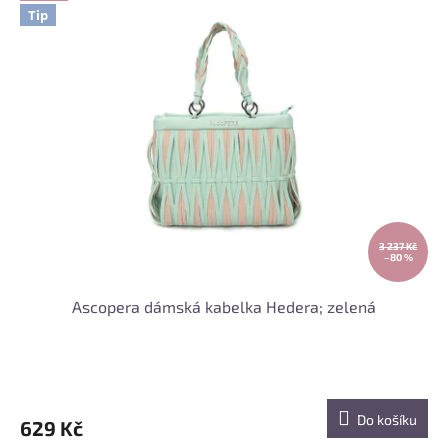
Tip
3 237 Kč
–80 %
Ascopera dámská kabelka Hedera; zelená
Do košíku
629 Kč