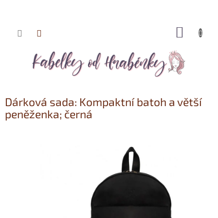
NÁKUP
Přejít
KOŠÍK
na
obsah
Dárková sada: Kompaktní batoh a větší
peněženka; černá