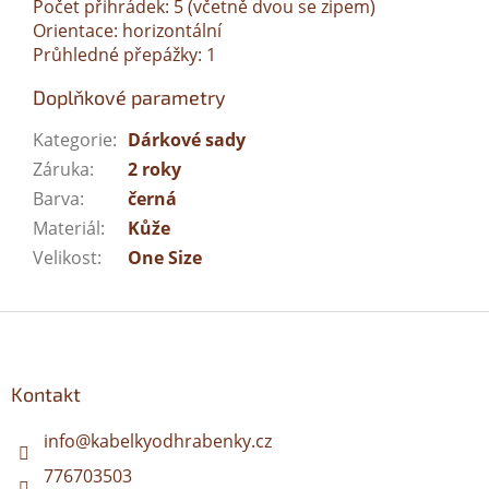
Počet přihrádek: 5 (včetně dvou se zipem)
Orientace: horizontální
Průhledné přepážky: 1
Doplňkové parametry
Kategorie
:
Dárkové sady
Záruka
:
2 roky
Barva
:
černá
Materiál
:
Kůže
Velikost
:
One Size
Z
á
p
a
Kontakt
t
í
info
@
kabelkyodhrabenky.cz
776703503