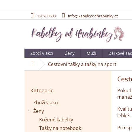
776703503
info@kabelkyodhrabenky.cz
Přejít
na
obsah
Zboží v akci
Ženy
Muži
Dárkové sa
Cestovní tašky a tašky na sport
Domů
P
Cest
o
Přeskočit
s
Kategorie
Pokud 
kategorie
t
manaže
r
Zboží v akci
a
Kvalit
Ženy
n
lehké.
n
Kožené kabelky
í
Pro sp
Tašky na notebook