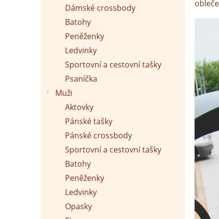
p
obleče
Dámské crossbody
a
n
Batohy
e
Peněženky
l
Ledvinky
Sportovní a cestovní tašky
Psaníčka
Muži
Aktovky
Pánské tašky
Pánské crossbody
Sportovní a cestovní tašky
Batohy
Peněženky
Ledvinky
Opasky