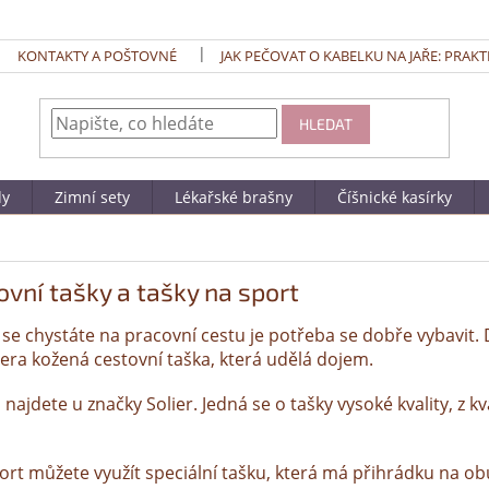
KONTAKTY A POŠTOVNÉ
JAK PEČOVAT O KABELKU NA JAŘE: PRAKT
HLEDAT
dy
Zimní sety
Lékařské brašny
Číšnické kasírky
ovní tašky a tašky na sport
se chystáte na pracovní cestu je potřeba se dobře vybavit
ra kožená cestovní taška, která udělá dojem.
u najdete u značky Solier. Jedná se o tašky vysoké kvality, z 
ort můžete využít speciální tašku, která má přihrádku na ob