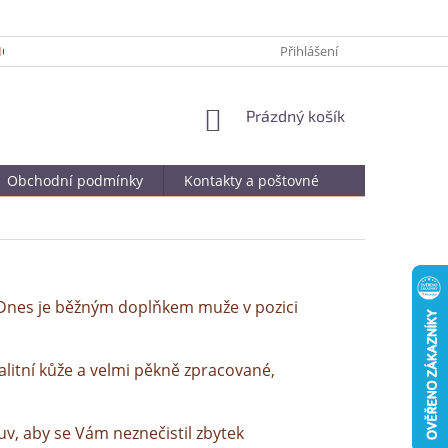
ICKÉ TIPY PRO DELŠÍ ŽIVOTNOST VAŠÍ OBLÍBENÉ KABELKY
Přihlášení
JAK SPRÁ
NÁKUPNÍ
Prázdný košík
KOŠÍK
Obchodní podmínky
Kontakty a poštovné
. Dnes je běžným doplňkem muže v pozici
kvalitní kůže a velmi pěkně zpracované,
uv, aby se Vám neznečistil zbytek