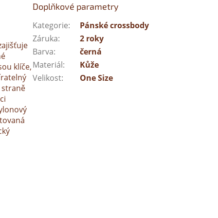
Doplňkové parametry
Kategorie
:
Pánské crossbody
Záruka
:
2 roky
ajišťuje
Barva
:
černá
né
Materiál
:
Kůže
ou klíče,
íratelný
Velikost
:
One Size
 straně
ci
nylonový
ntovaná
cký