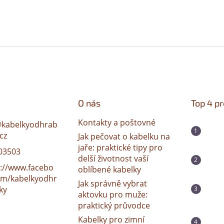
O nás
Top 4 p
Kontakty a poštovné
@
kabelkyodhrab
cz
Jak pečovat o kabelku na
jaře: praktické tipy pro
03503
delší životnost vaší
s://www.facebo
oblíbené kabelky
om/kabelkyodhr
Jak správně vybrat
ky
aktovku pro muže:
praktický průvodce
Kabelky pro zimní