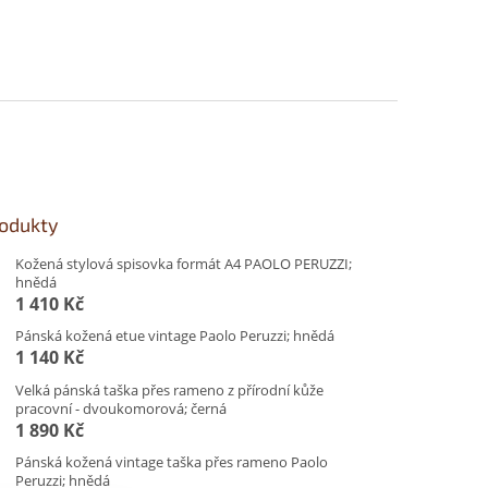
rodukty
Kožená stylová spisovka formát A4 PAOLO PERUZZI;
hnědá
1 410 Kč
Pánská kožená etue vintage Paolo Peruzzi; hnědá
1 140 Kč
Velká pánská taška přes rameno z přírodní kůže
pracovní - dvoukomorová; černá
1 890 Kč
Pánská kožená vintage taška přes rameno Paolo
Peruzzi; hnědá