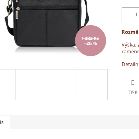
Rozmě
1 082 Kč
–26 %
Výška: 
ramenn
Detailn
TISK
is