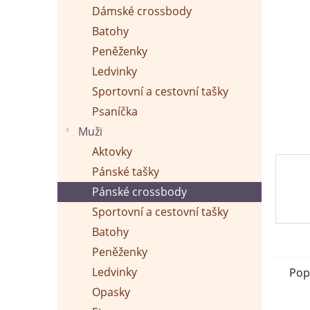
p
Dámské crossbody
a
n
Batohy
e
Peněženky
l
Ledvinky
Sportovní a cestovní tašky
Psaníčka
Muži
Aktovky
Pánské tašky
Pánské crossbody
Sportovní a cestovní tašky
Batohy
Peněženky
Ledvinky
Pop
Opasky