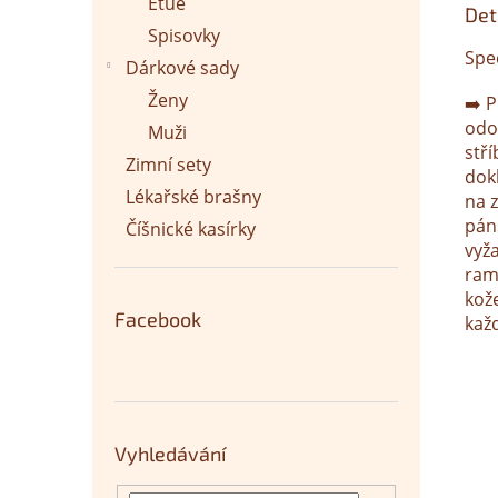
Etue
Det
Spisovky
Spe
Dárkové sady
Ženy
➡️ P
odo
Muži
stř
Zimní sety
dok
Lékařské brašny
na 
páns
Číšnické kasírky
vyž
ram
kož
Facebook
kaž
Vyhledávání