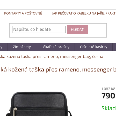
KONTAKTY A POŠTOVNÉ
JAK PEČOVAT O KABELKU NA JAŘE: PRAKT
HLEDAT
dy
Zimní sety
Lékařské brašny
Číšnické kasírky
ká kožená taška přes rameno, messenger bag; černá
ká kožená taška přes rameno, messenger b
1 082 Kč
790
Měrná
Skla
cena: