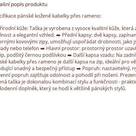
ailní popis produktu
cifikace pánské kožené kabelky přes rameno:
řírodní kůže: Taška je vyrobena z vysoce kvalitní kůže, která z
lnost a elegantní vzhled. ➡️ Přední kapsy: dvě kapsy, zapína
íbrnými kovovými zipy, umožňují uspořádat drobnosti, jako js
lady nebo telefon ➡️ Hlavní prostor: prostorný prostor uzav
zip, podšitý černou podšívkou ➡️ Další kapsa vzadu: Na zadní
ké kabelky přes rameno je další kapsa na zip, ideální pro vě
adující snadný a bezpečný přístup ➡️ Popruh: nastavitelný, 
enní popruh zajišťuje odolnost a pohodlí při nošení. Preze
ená taška je dokonalou kombinací stylu a funkčnosti - prakti
dodenní doplněk, který se hodí k většině pánských stylů.