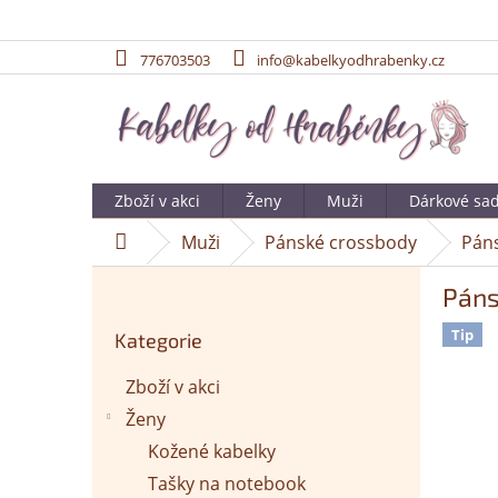
776703503
info@kabelkyodhrabenky.cz
Přejít
na
obsah
Zboží v akci
Ženy
Muži
Dárkové sa
Muži
Pánské crossbody
Páns
Domů
P
Páns
o
Přeskočit
s
Tip
Kategorie
kategorie
t
r
Zboží v akci
a
Ženy
n
n
Kožené kabelky
í
Tašky na notebook