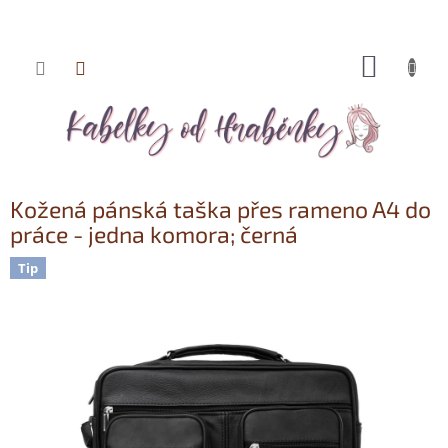
NÁKUP
Přejít
KOŠÍK
na
obsah
Kožená pánská taška přes rameno A4 do
práce - jedna komora; černá
Tip