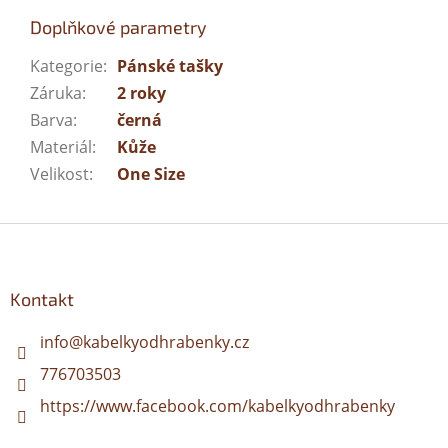
Doplňkové parametry
Kategorie
:
Pánské tašky
Záruka
:
2 roky
Barva
:
černá
Materiál
:
Kůže
Velikost
:
One Size
Z
á
p
a
Kontakt
t
í
info
@
kabelkyodhrabenky.cz
776703503
https://www.facebook.com/kabelkyodhrabenky