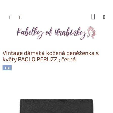
NÁKUP
Přejít
KOŠÍK
na
obsah
Vintage dámská kožená peněženka s
květy PAOLO PERUZZI; černá
Tip