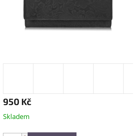
950 Kč
Měrná
Skladem
cena: