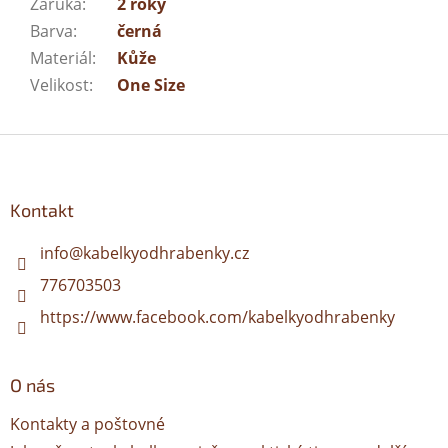
Záruka
:
2 roky
Barva
:
černá
Materiál
:
Kůže
Velikost
:
One Size
Z
á
p
a
Kontakt
t
í
info
@
kabelkyodhrabenky.cz
776703503
https://www.facebook.com/kabelkyodhrabenky
O nás
Kontakty a poštovné