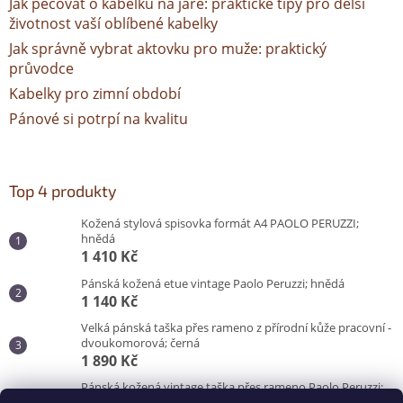
Jak pečovat o kabelku na jaře: praktické tipy pro delší
životnost vaší oblíbené kabelky
Jak správně vybrat aktovku pro muže: praktický
průvodce
Kabelky pro zimní období
Pánové si potrpí na kvalitu
Top 4 produkty
Kožená stylová spisovka formát A4 PAOLO PERUZZI;
hnědá
1 410 Kč
Pánská kožená etue vintage Paolo Peruzzi; hnědá
1 140 Kč
Velká pánská taška přes rameno z přírodní kůže pracovní -
dvoukomorová; černá
1 890 Kč
Pánská kožená vintage taška přes rameno Paolo Peruzzi;
hnědá