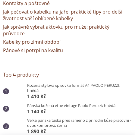
Kontakty a poštovné
Jak pečovat o kabelku na jaře: praktické tipy pro delší
životnost vaší oblíbené kabelky
Jak správně vybrat aktovku pro muže: praktický
průvodce
Kabelky pro zimní období
Pánové si potrpí na kvalitu
Top 4 produkty
Kožená stylová spisovka formát A4 PAOLO PERUZZI;
hnědá
1 410 Kč
Pánská kožená etue vintage Paolo Peruzzi; hnědá
1 140 Kč
Velká pánská taška přes rameno z přírodní kůže pracovní -
dvoukomorová; černá
1 890 Kč