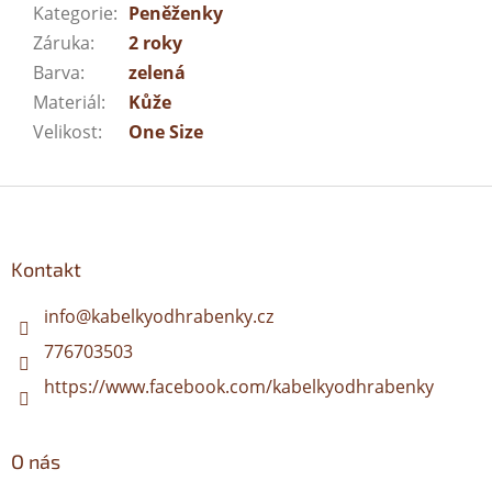
Kategorie
:
Peněženky
Záruka
:
2 roky
Barva
:
zelená
Materiál
:
Kůže
Velikost
:
One Size
Z
á
p
a
Kontakt
t
í
info
@
kabelkyodhrabenky.cz
776703503
https://www.facebook.com/kabelkyodhrabenky
O nás