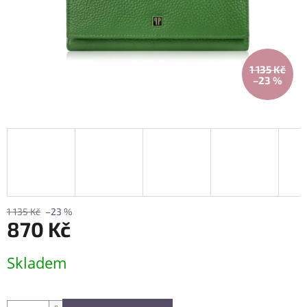
1 135 Kč
–23 %
1 135 Kč
–23 %
870 Kč
Měrná
Skladem
cena: