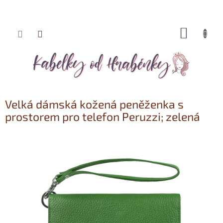
NÁKUP
Přejít
KOŠÍK
na
obsah
Velká dámská kožená peněženka s
prostorem pro telefon Peruzzi; zelená