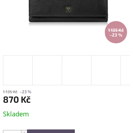
1 135 Kč
–23 %
1 135 Kč
–23 %
870 Kč
Měrná
Skladem
cena: