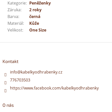
Kategorie
:
Peněženky
Záruka
:
2 roky
Barva
:
černá
Materiál
:
Kůže
Velikost
:
One Size
Z
á
p
a
Kontakt
t
í
info
@
kabelkyodhrabenky.cz
776703503
https://www.facebook.com/kabelkyodhrabenky
O nás