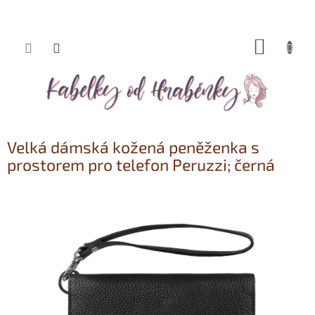
NÁKUP
Přejít
KOŠÍK
na
obsah
Velká dámská kožená peněženka s
prostorem pro telefon Peruzzi; černá