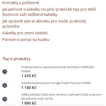
Kontakty a poštovné
Jak pečovat o kabelku na jaře: praktické tipy pro delší
životnost vaší oblíbené kabelky
Jak správně vybrat aktovku pro muže: praktický
průvodce
Kabelky pro zimní období
Pánové si potrpí na kvalitu
Top 4 produkty
Kožená stylová spisovka formát A4 PAOLO PERUZZI;
hnědá
1 410 Kč
Pánská kožená etue vintage Paolo Peruzzi; hnědá
1 140 Kč
Velká pánská taška přes rameno z přírodní kůže pracovní -
dvoukomorová; černá
1 890 Kč