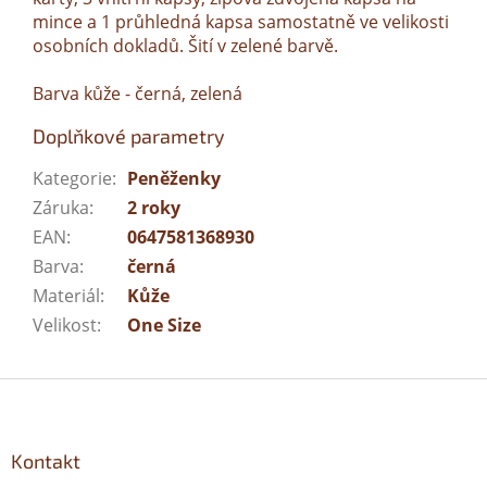
mince a 1 průhledná kapsa samostatně ve velikosti
osobních dokladů. Šití v zelené barvě.
Barva kůže - černá, zelená
Doplňkové parametry
Kategorie
:
Peněženky
Záruka
:
2 roky
EAN
:
0647581368930
Barva
:
černá
Materiál
:
Kůže
Velikost
:
One Size
Z
á
p
a
Kontakt
t