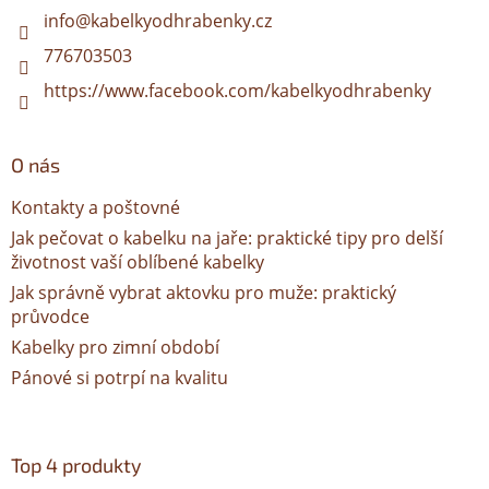
í
info
@
kabelkyodhrabenky.cz
776703503
https://www.facebook.com/kabelkyodhrabenky
O nás
Kontakty a poštovné
Jak pečovat o kabelku na jaře: praktické tipy pro delší
životnost vaší oblíbené kabelky
Jak správně vybrat aktovku pro muže: praktický
průvodce
Kabelky pro zimní období
Pánové si potrpí na kvalitu
Top 4 produkty