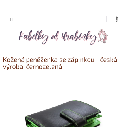
NÁKUP
Přejít
KOŠÍK
na
obsah
Kožená peněženka se zápinkou - česká
výroba; černozelená