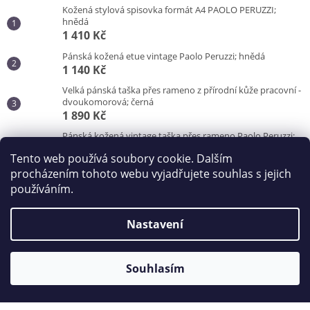
Kožená stylová spisovka formát A4 PAOLO PERUZZI;
hnědá
1 410 Kč
Pánská kožená etue vintage Paolo Peruzzi; hnědá
1 140 Kč
Velká pánská taška přes rameno z přírodní kůže pracovní -
dvoukomorová; černá
1 890 Kč
Pánská kožená vintage taška přes rameno Paolo Peruzzi;
hnědá
Tento web používá soubory cookie. Dalším
3 100 Kč
procházením tohoto webu vyjadřujete souhlas s jejich
používáním.
Vytvořil Shoptet
Nastavení
Copyright 2026
Kabelky od Hraběnky
. Všechna práva
vyhrazena.
Souhlasím