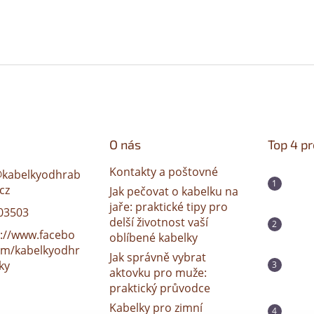
O nás
Top 4 p
Kontakty a poštovné
@
kabelkyodhrab
cz
Jak pečovat o kabelku na
jaře: praktické tipy pro
03503
delší životnost vaší
s://www.facebo
oblíbené kabelky
om/kabelkyodhr
Jak správně vybrat
ky
aktovku pro muže:
praktický průvodce
Kabelky pro zimní