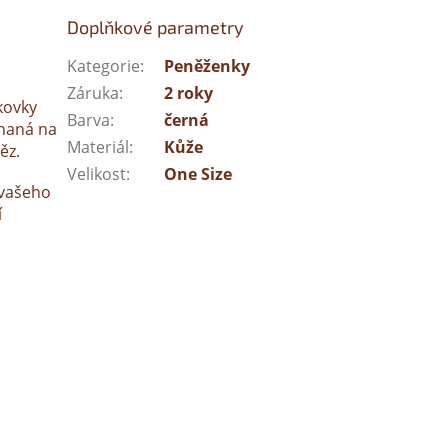
Doplňkové parametry
Kategorie
:
Peněženky
Záruka
:
2 roky
kovky
Barva
:
černá
ínaná na
Materiál
:
Kůže
ěz.
Velikost
:
One Size
 vašeho
í