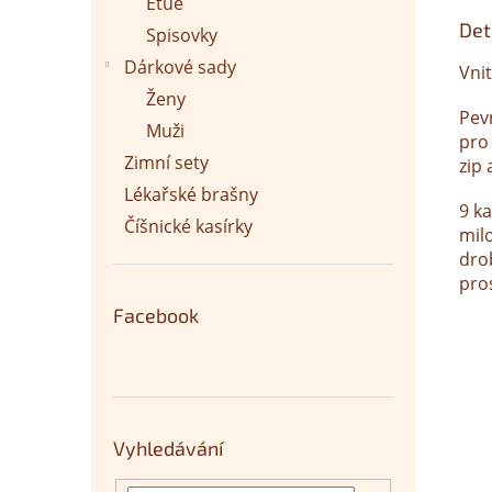
Etue
Det
Spisovky
Dárkové sady
Vni
Ženy
Pev
Muži
pro
Zimní sety
zip
Lékařské brašny
9 ka
Číšnické kasírky
mil
drob
pro
Facebook
Vyhledávání