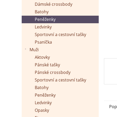
p
Dámské crossbody
a
n
Batohy
e
Peněženky
l
Ledvinky
Sportovní a cestovní tašky
Psaníčka
Muži
Aktovky
Pánské tašky
Pánské crossbody
Sportovní a cestovní tašky
Batohy
Peněženky
Ledvinky
Pop
Opasky