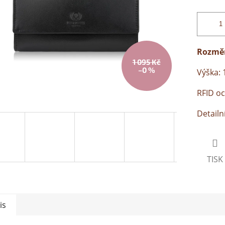
Rozměr
1 095 Kč
–0 %
Výška: 
RFID o
Detailn
TISK
is