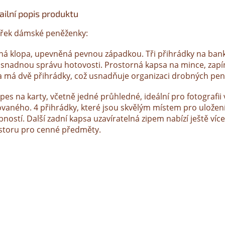
ailní popis produktu
třek dámské peněženky:
ná klopa, upevněná pevnou západkou. Tři přihrádky na ban
 snadnou správu hotovosti. Prostorná kapsa na mince, zap
 a má dvě přihrádky, což usnadňuje organizaci drobných pen
pes na karty, včetně jedné průhledné, ideální pro fotografii
ovaného. 4 přihrádky, které jsou skvělým místem pro uložen
ností. Další zadní kapsa uzavíratelná zipem nabízí ještě více
storu pro cenné předměty.