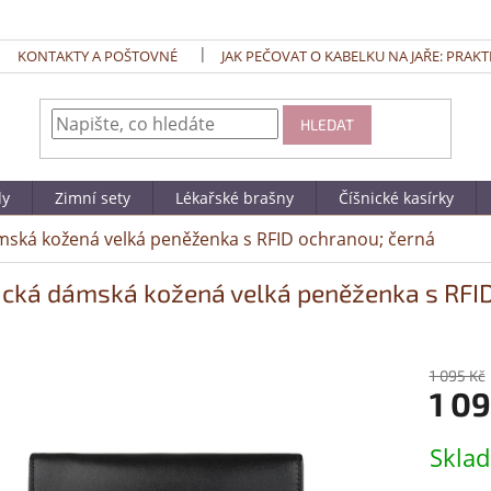
KONTAKTY A POŠTOVNÉ
JAK PEČOVAT O KABELKU NA JAŘE: PRAKT
HLEDAT
dy
Zimní sety
Lékařské brašny
Číšnické kasírky
mská kožená velká peněženka s RFID ochranou; černá
ická dámská kožená velká peněženka s RFID
1 095 Kč
1 0
Měrná
Skla
cena: