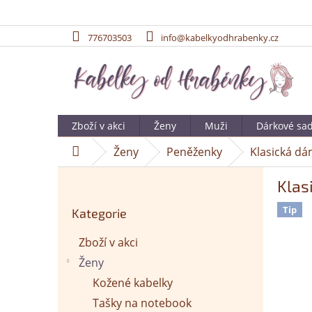
776703503
info@kabelkyodhrabenky.cz
Přejít
na
obsah
Zboží v akci
Ženy
Muži
Dárkové sa
Ženy
Peněženky
Klasická dá
Domů
P
Klas
o
Přeskočit
s
Tip
Kategorie
kategorie
t
r
Zboží v akci
a
Ženy
n
n
Kožené kabelky
í
Tašky na notebook