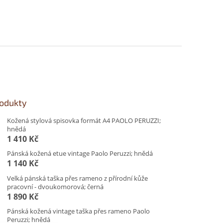
rodukty
Kožená stylová spisovka formát A4 PAOLO PERUZZI;
hnědá
1 410 Kč
Pánská kožená etue vintage Paolo Peruzzi; hnědá
1 140 Kč
Velká pánská taška přes rameno z přírodní kůže
pracovní - dvoukomorová; černá
1 890 Kč
Pánská kožená vintage taška přes rameno Paolo
Peruzzi; hnědá