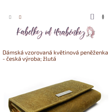
NÁKUP
Přejít
KOŠÍK
na
obsah
Dámská vzorovaná květinová peněženka
- česká výroba; žlutá