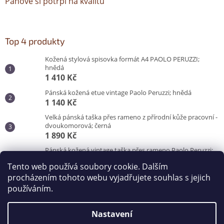
Pánové si potrpí na kvalitu
Top 4 produkty
Kožená stylová spisovka formát A4 PAOLO PERUZZI;
hnědá
1 410 Kč
Pánská kožená etue vintage Paolo Peruzzi; hnědá
1 140 Kč
Velká pánská taška přes rameno z přírodní kůže pracovní -
dvoukomorová; černá
1 890 Kč
Pánská kožená vintage taška přes rameno Paolo Peruzzi;
hnědá
Tento web používá soubory cookie. Dalším
3 100 Kč
procházením tohoto webu vyjadřujete souhlas s jejich
používáním.
Vytvořil Shoptet
Nastavení