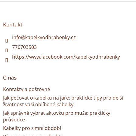
Z
á
p
a
Kontakt
t
í
info
@
kabelkyodhrabenky.cz
776703503
https://www.facebook.com/kabelkyodhrabenky
O nás
Kontakty a poštovné
Jak pečovat o kabelku na jaře: praktické tipy pro delší
životnost vaší oblíbené kabelky
Jak správně vybrat aktovku pro muže: praktický
průvodce
Kabelky pro zimní období