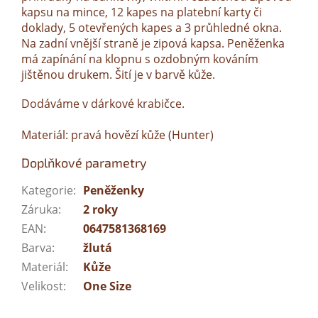
kapsu na mince, 12 kapes na platební karty či
doklady, 5 otevřených kapes a 3 průhledné okna.
Na zadní vnější straně je zipová kapsa. Peněženka
má zapínání na klopnu s ozdobným kováním
jištěnou drukem. Šití je v barvě kůže.
Dodáváme v dárkové krabičce.
Materiál: pravá hovězí kůže (Hunter)
Doplňkové parametry
Kategorie
:
Peněženky
Záruka
:
2 roky
EAN
:
0647581368169
Barva
:
žlutá
Materiál
:
Kůže
Velikost
:
One Size