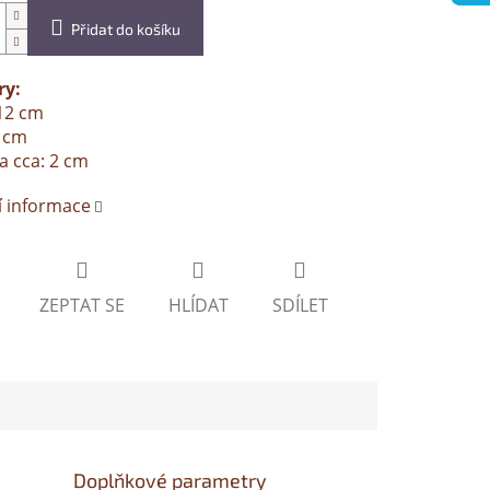
Přidat do košíku
y:
12 cm
9 cm
a cca: 2 cm
í informace
ZEPTAT SE
HLÍDAT
SDÍLET
Doplňkové parametry