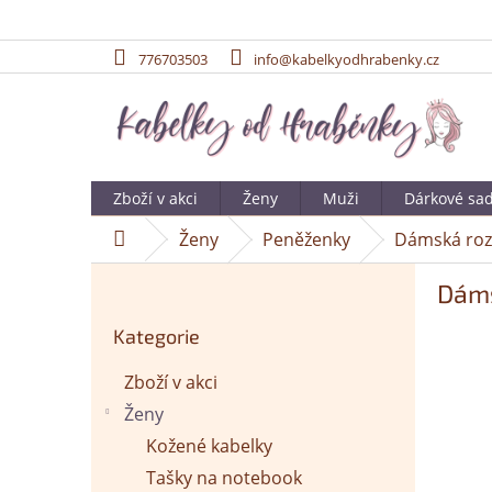
776703503
info@kabelkyodhrabenky.cz
Přejít
na
obsah
Zboží v akci
Ženy
Muži
Dárkové sa
Ženy
Peněženky
Dámská roz
Domů
P
Dáms
o
Přeskočit
s
Kategorie
kategorie
t
r
Zboží v akci
a
Ženy
n
n
Kožené kabelky
í
Tašky na notebook