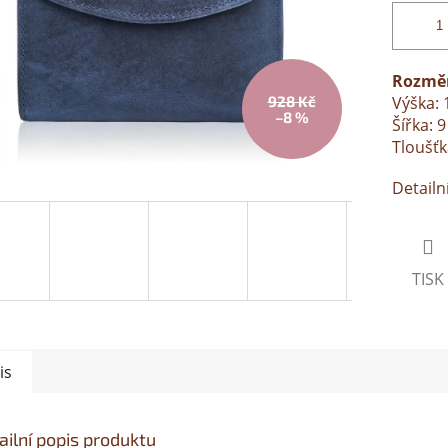
Rozměr
928 Kč
Výška: 
–8 %
Šířka: 
Tloušťk
Detailn
TISK
is
ailní popis produktu