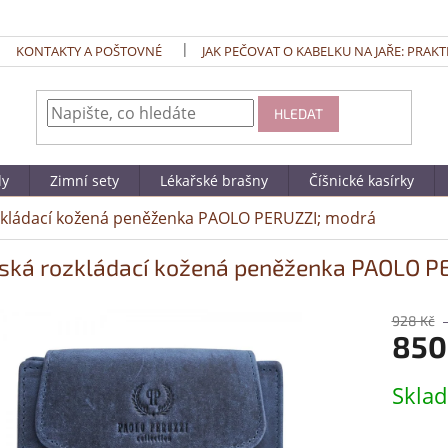
KONTAKTY A POŠTOVNÉ
JAK PEČOVAT O KABELKU NA JAŘE: PRAKT
HLEDAT
dy
Zimní sety
Lékařské brašny
Číšnické kasírky
kládací kožená peněženka PAOLO PERUZZI; modrá
ká rozkládací kožená peněženka PAOLO P
928 Kč
850
Měrná
Skla
cena: