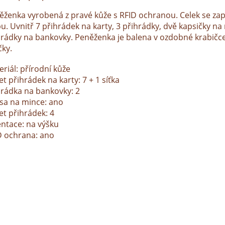
ěženka vyrobená z pravé kůže s RFID ochranou. Celek se zap
u. Uvnitř 7 přihrádek na karty, 3 přihrádky, dvě kapsičky na
hrádky na bankovky. Peněženka je balena v ozdobné krabičc
čky.
riál: přírodní kůže
t přihrádek na karty: 7 + 1 síťka
hrádka na bankovky: 2
sa na mince: ano
et přihrádek: 4
entace: na výšku
D ochrana: ano