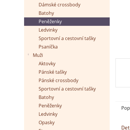
p
Dámské crossbody
a
n
Batohy
e
Peněženky
l
Ledvinky
Sportovní a cestovní tašky
Psaníčka
Muži
Aktovky
Pánské tašky
Pánské crossbody
Sportovní a cestovní tašky
Batohy
Peněženky
Pop
Ledvinky
Opasky
Det