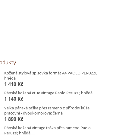
rodukty
Kožená stylová spisovka formát A4 PAOLO PERUZZI;
hnědá
1 410 Kč
Pánská kožená etue vintage Paolo Peruzzi; hnědá
1 140 Kč
Velká pánská taška přes rameno z přírodní kůže
pracovní - dvoukomorová; černá
1 890 Kč
Pánská kožená vintage taška přes rameno Paolo
Peruzzi; hnědá