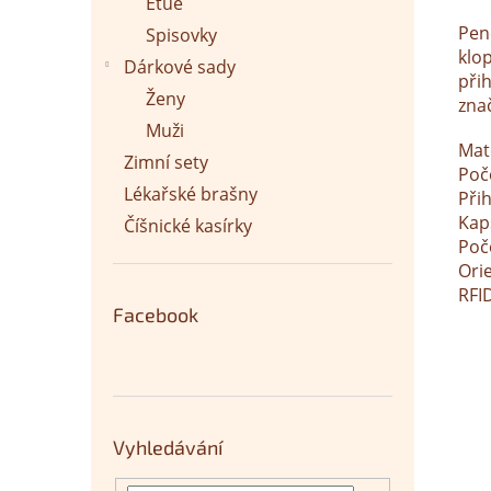
Etue
Pen
Spisovky
klop
Dárkové sady
při
Ženy
zna
Muži
Mate
Zimní sety
Poče
Lékařské brašny
Při
Kap
Číšnické kasírky
Poč
Ori
RFI
Facebook
Vyhledávání