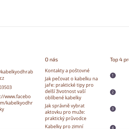
O nás
Top 4 p
Kontakty a poštovné
@
kabelkyodhrab
cz
Jak pečovat o kabelku na
jaře: praktické tipy pro
03503
delší životnost vaší
s://www.facebo
oblíbené kabelky
om/kabelkyodhr
Jak správně vybrat
ky
aktovku pro muže:
praktický průvodce
Kabelky pro zimní