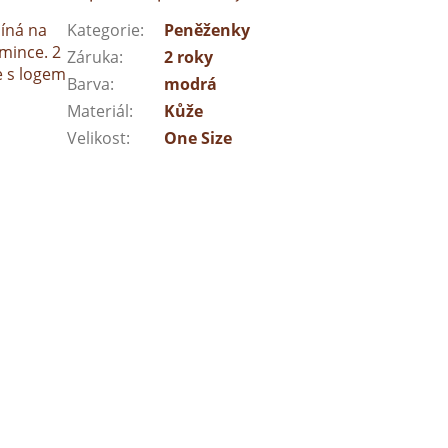
íná na
Kategorie
:
Peněženky
 mince. 2
Záruka
:
2 roky
e s logem
Barva
:
modrá
Materiál
:
Kůže
Velikost
:
One Size