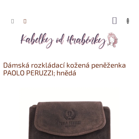
NÁKUP
Přejít
KOŠÍK
na
obsah
Dámská rozkládací kožená peněženka
PAOLO PERUZZI; hnědá