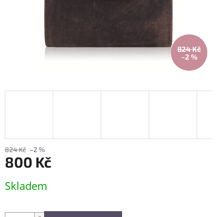
824 Kč
–2 %
824 Kč
–2 %
800 Kč
Měrná
Skladem
cena: