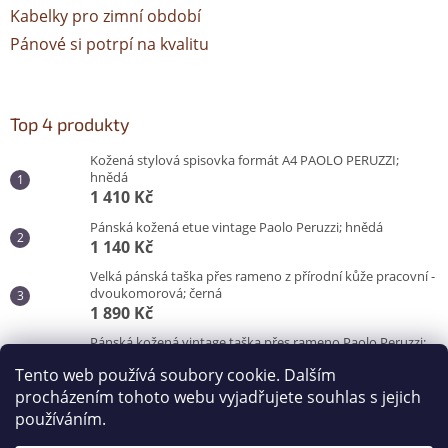
Kabelky pro zimní období
Pánové si potrpí na kvalitu
Top 4 produkty
Kožená stylová spisovka formát A4 PAOLO PERUZZI;
hnědá
1 410 Kč
Pánská kožená etue vintage Paolo Peruzzi; hnědá
1 140 Kč
Velká pánská taška přes rameno z přírodní kůže pracovní -
dvoukomorová; černá
1 890 Kč
Pánská kožená vintage taška přes rameno Paolo Peruzzi;
hnědá
Tento web používá soubory cookie. Dalším
3 100 Kč
procházením tohoto webu vyjadřujete souhlas s jejich
používáním.