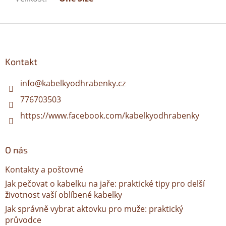
Z
á
p
a
Kontakt
t
í
info
@
kabelkyodhrabenky.cz
776703503
https://www.facebook.com/kabelkyodhrabenky
O nás
Kontakty a poštovné
Jak pečovat o kabelku na jaře: praktické tipy pro delší
životnost vaší oblíbené kabelky
Jak správně vybrat aktovku pro muže: praktický
průvodce