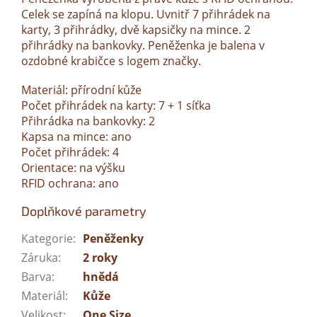
Celek se zapíná na klopu. Uvnitř 7 přihrádek na
karty, 3 přihrádky, dvě kapsičky na mince. 2
přihrádky na bankovky. Peněženka je balena v
ozdobné krabičce s logem značky.
Materiál: přírodní kůže
Počet přihrádek na karty: 7 + 1 síťka
Přihrádka na bankovky: 2
Kapsa na mince: ano
Počet přihrádek: 4
Orientace: na výšku
RFID ochrana: ano
Doplňkové parametry
Kategorie
:
Peněženky
Záruka
:
2 roky
Barva
:
hnědá
Materiál
:
Kůže
Velikost
:
One Size