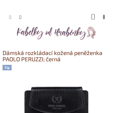
NÁKUP
Přejít
KOŠÍK
na
obsah
Dámská rozkládací kožená peněženka
PAOLO PERUZZI; černá
Tip