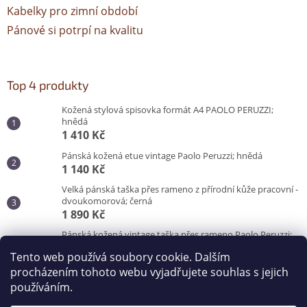
Kabelky pro zimní období
Pánové si potrpí na kvalitu
Top 4 produkty
Kožená stylová spisovka formát A4 PAOLO PERUZZI;
hnědá
1 410 Kč
Pánská kožená etue vintage Paolo Peruzzi; hnědá
1 140 Kč
Velká pánská taška přes rameno z přírodní kůže pracovní -
dvoukomorová; černá
1 890 Kč
Pánská kožená vintage taška přes rameno Paolo Peruzzi;
hnědá
Tento web používá soubory cookie. Dalším
3 100 Kč
procházením tohoto webu vyjadřujete souhlas s jejich
používáním.