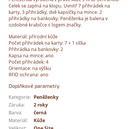
Celek se zapíná na klopu. Uvnitř 7 přihrádek na
karty, 3 přihrádky, dvě kapsičky na mince. 2
přihrádky na bankovky. Peněženka je balena v
ozdobné krabičce s logem značky.
Materiál: přírodní kůže
Počet přihrádek na karty: 7 + 1 síťka
Přihrádka na bankovky: 2
Kapsa na mince: ano
Počet přihrádek: 4
Orientace: na výšku
RFID ochrana: ano
Doplňkové parametry
Kategorie
:
Peněženky
Záruka
:
2 roky
Barva
:
černá
Materiál
:
Kůže
Velikost
:
One Size