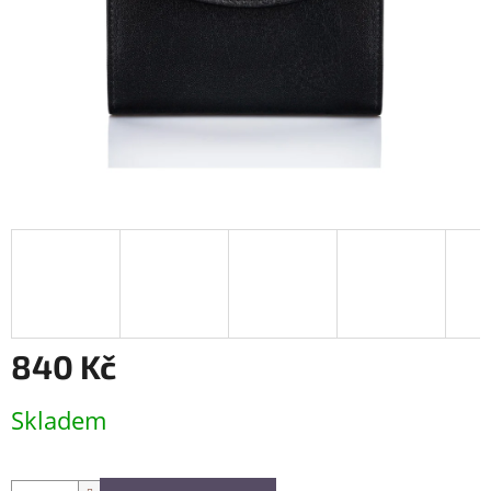
840 Kč
Měrná
Skladem
cena: