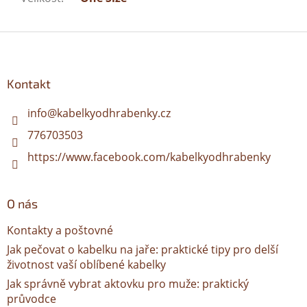
Z
á
p
a
Kontakt
t
í
info
@
kabelkyodhrabenky.cz
776703503
https://www.facebook.com/kabelkyodhrabenky
O nás
Kontakty a poštovné
Jak pečovat o kabelku na jaře: praktické tipy pro delší
životnost vaší oblíbené kabelky
Jak správně vybrat aktovku pro muže: praktický
průvodce