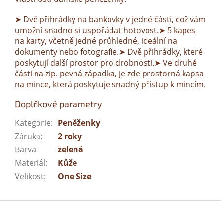
➤ Dvě přihrádky na bankovky v jedné části, což vám
umožní snadno si uspořádat hotovost.➤ 5 kapes
na karty, včetně jedné průhledné, ideální na
dokumenty nebo fotografie.➤ Dvě přihrádky, které
poskytují další prostor pro drobnosti.➤ Ve druhé
části na zip. pevná západka, je zde prostorná kapsa
na mince, která poskytuje snadný přístup k mincím.
Doplňkové parametry
Kategorie
:
Peněženky
Záruka
:
2 roky
Barva
:
zelená
Materiál
:
Kůže
Velikost
:
One Size
Z
á