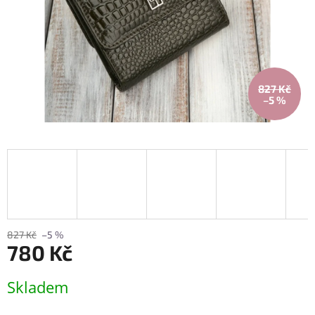
827 Kč
–5 %
827 Kč
–5 %
780 Kč
Měrná
Skladem
cena: