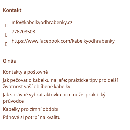
p
a
Kontakt
t
í
info
@
kabelkyodhrabenky.cz
776703503
https://www.facebook.com/kabelkyodhrabenky
O nás
Kontakty a poštovné
Jak pečovat o kabelku na jaře: praktické tipy pro delší
životnost vaší oblíbené kabelky
Jak správně vybrat aktovku pro muže: praktický
průvodce
Kabelky pro zimní období
Pánové si potrpí na kvalitu