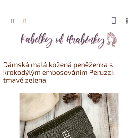
NÁKUP
Přejít
KOŠÍK
na
obsah
Dámská malá kožená peněženka s
krokodýlým embosováním Peruzzi;
tmavě zelená