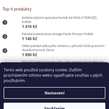
Top 4 produkty
Kožená stylová spisovka formát A4 PAOLO PERUZZI;
hnědá
1 410 Kč
Pánská kožená etue vintage Paolo Peruzzi; hnědá
1 140 Kč
Velká pánská taška přes rameno z přírodní kůže pracovní -
dvoukomorová; černá
1 890 Kč
Pánská kožená vintage taška přes rameno Paolo Peruzzi;
hnědá
Tento web používá soubory cookie. Dalším
3 100 Kč
procházením tohoto webu vyjadřujete souhlas s jejich
používáním.
Vytvořil Shoptet
Nastavení
Copyright 2026
Kabelky od Hraběnky
. Všechna práva
vyhrazena.
Souhlasím