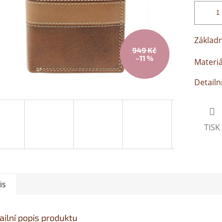
Základ
949 Kč
–11 %
Materiá
Detailn
TISK
is
ailní popis produktu