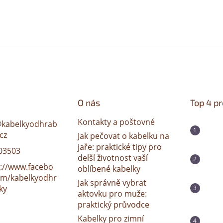
O nás
Top 4 p
Kontakty a poštovné
@
kabelkyodhrab
cz
Jak pečovat o kabelku na
jaře: praktické tipy pro
03503
delší životnost vaší
s://www.facebo
oblíbené kabelky
om/kabelkyodhr
Jak správně vybrat
ky
aktovku pro muže:
praktický průvodce
Kabelky pro zimní