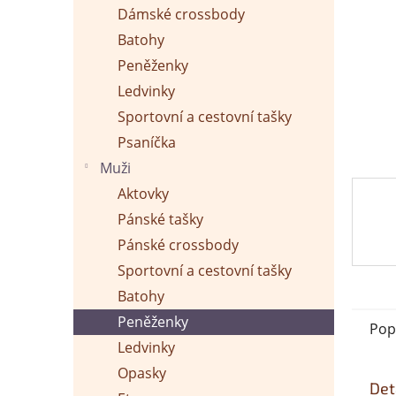
p
Dámské crossbody
a
n
Batohy
e
Peněženky
l
Ledvinky
Sportovní a cestovní tašky
Psaníčka
Muži
Aktovky
Pánské tašky
Pánské crossbody
Sportovní a cestovní tašky
Batohy
Peněženky
Pop
Ledvinky
Opasky
Det