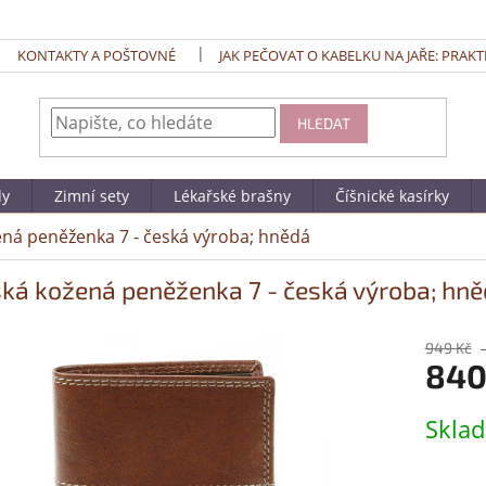
KONTAKTY A POŠTOVNÉ
JAK PEČOVAT O KABELKU NA JAŘE: PRAKT
HLEDAT
dy
Zimní sety
Lékařské brašny
Číšnické kasírky
ná peněženka 7 - česká výroba; hnědá
ká kožená peněženka 7 - česká výroba; hn
949 Kč
840
Měrná
Skla
cena: