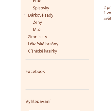
Etue
2 p
Spisovky
1 vn
Dárkové sady
Svět
Ženy
Muži
Zimní sety
Lékařské brašny
Číšnické kasírky
Facebook
Vyhledávání