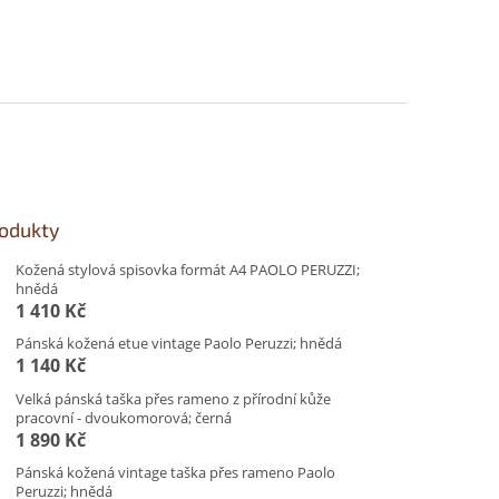
rodukty
Kožená stylová spisovka formát A4 PAOLO PERUZZI;
hnědá
1 410 Kč
Pánská kožená etue vintage Paolo Peruzzi; hnědá
1 140 Kč
Velká pánská taška přes rameno z přírodní kůže
pracovní - dvoukomorová; černá
1 890 Kč
Pánská kožená vintage taška přes rameno Paolo
Peruzzi; hnědá