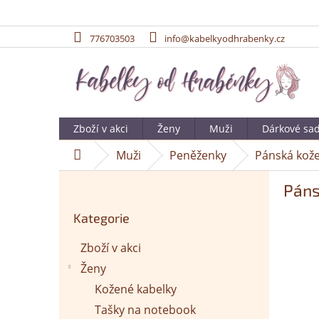
776703503
info@kabelkyodhrabenky.cz
Přejít
na
obsah
Zboží v akci
Ženy
Muži
Dárkové sa
Muži
Peněženky
Pánská kože
Domů
P
Páns
o
Přeskočit
s
Kategorie
kategorie
t
r
Zboží v akci
a
Ženy
n
n
Kožené kabelky
í
Tašky na notebook