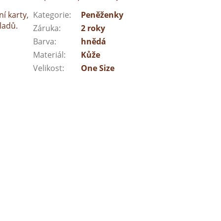
í karty,
Kategorie
:
Peněženky
ladů.
Záruka
:
2 roky
Barva
:
hnědá
Materiál
:
Kůže
Velikost
:
One Size