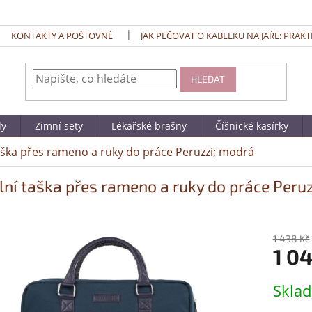
KONTAKTY A POŠTOVNÉ
JAK PEČOVAT O KABELKU NA JAŘE: PRAKT
HLEDAT
dy
Zimní sety
Lékařské brašny
Číšnické kasírky
taška přes rameno a ruky do práce Peruzzi; modrá
ilní taška přes rameno a ruky do práce Peru
1 438 Kč
1 0
Měrná
Skla
cena: