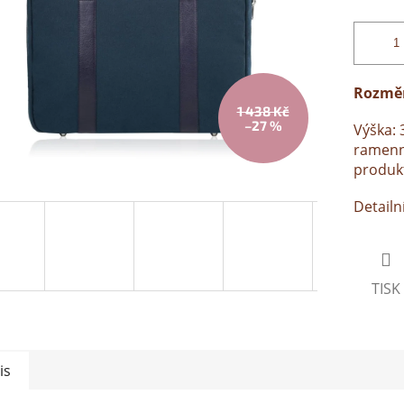
Rozměr
1 438 Kč
–27 %
Výška: 
ramenn
produkt
Detailn
TISK
is