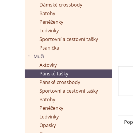
p
Dámské crossbody
a
n
Batohy
e
Peněženky
l
Ledvinky
Sportovní a cestovní tašky
Psaníčka
Muži
Aktovky
Pánské tašky
Pánské crossbody
Sportovní a cestovní tašky
Batohy
Peněženky
Ledvinky
Pop
Opasky