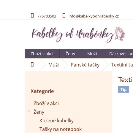
776703503
info@kabelkyodhrabenky.cz
Přejít
na
obsah
Zboží v akci
Ženy
Muži
Dárkové sa
Muži
Pánské tašky
Textilní 
Domů
P
Text
o
Přeskočit
s
Tip
Kategorie
kategorie
t
r
Zboží v akci
a
Ženy
n
n
Kožené kabelky
í
Tašky na notebook