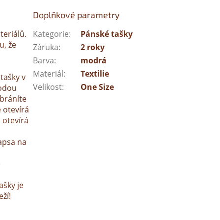
Doplňkové parametry
teriálů.
Kategorie
:
Pánské tašky
u, že
Záruka
:
2 roky
Barva
:
modrá
Materiál
:
Textilie
tašky v
Velikost
:
One Size
hodou
bráníte
 otevírá
a otevírá
apsa na
ě
ašky je
ží!