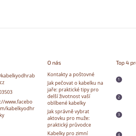
O nás
Top 4 p
Kontakty a poštovné
@
kabelkyodhrab
cz
Jak pečovat o kabelku na
jaře: praktické tipy pro
03503
delší životnost vaší
s://www.facebo
oblíbené kabelky
om/kabelkyodhr
Jak správně vybrat
ky
aktovku pro muže:
praktický průvodce
Kabelky pro zimní