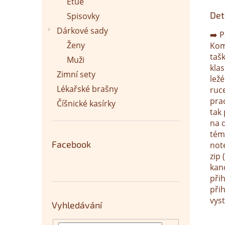
Etue
Det
Spisovky
Dárkové sady
➡️ 
Ženy
Kom
taš
Muži
kla
Zimní sety
lež
Lékařské brašny
ruc
pra
Číšnické kasírky
tak
na d
tém
Facebook
not
zip
kan
přih
přih
vyst
Vyhledávání