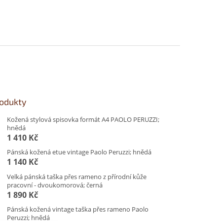
rodukty
Kožená stylová spisovka formát A4 PAOLO PERUZZI;
hnědá
1 410 Kč
Pánská kožená etue vintage Paolo Peruzzi; hnědá
1 140 Kč
Velká pánská taška přes rameno z přírodní kůže
pracovní - dvoukomorová; černá
1 890 Kč
Pánská kožená vintage taška přes rameno Paolo
Peruzzi; hnědá