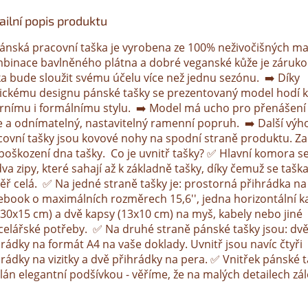
ailní popis produktu
Pánská pracovní taška je vyrobena ze 100% neživočišných ma
binace bavlněného plátna a dobré veganské kůže je záruko
ka bude sloužit svému účelu více než jednu sezónu. ➡️ Díky
sickému designu pánské tašky se prezentovaný model hodí k
érnímu i formálnímu stylu. ➡️ Model má ucho pro přenášení 
e a odnímatelný, nastavitelný ramenní popruh. ➡️ Další vý
covní tašky jsou kovové nohy na spodní straně produktu. Za
 poškození dna tašky. Co je uvnitř tašky? ✅ Hlavní komora se
va zipy, které sahají až k základně tašky, díky čemuž se tašk
ěř celá. ✅ Na jedné straně tašky je: prostorná přihrádka na
ebook o maximálních rozměrech 15,6'', jedna horizontální k
 (30x15 cm) a dvě kapsy (13x10 cm) na myš, kabely nebo jiné
celářské potřeby. ✅ Na druhé straně pánské tašky jsou: dv
rádky na formát A4 na vaše doklady. Uvnitř jsou navíc čtyři
rádky na vizitky a dvě přihrádky na pera. ✅ Vnitřek pánské t
lán elegantní podšívkou - věříme, že na malých detailech zále