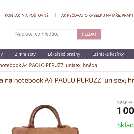
KONTAKTY A POŠTOVNÉ
JAK PEČOVAT O KABELKU NA JAŘE: PRAKT
HLEDAT
dy
Zimní sety
Lékařské brašny
Číšnické kasírky
 notebook A4 PAOLO PERUZZI unisex; hnědá
a na notebook A4 PAOLO PERUZZI unisex; h
1 240 Kč
1 0
Měrná
Skla
cena: