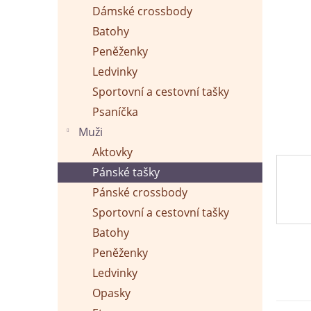
p
Dámské crossbody
a
n
Batohy
e
Peněženky
l
Ledvinky
Sportovní a cestovní tašky
Psaníčka
Muži
Aktovky
Pánské tašky
Pánské crossbody
Sportovní a cestovní tašky
Batohy
Peněženky
Ledvinky
Opasky