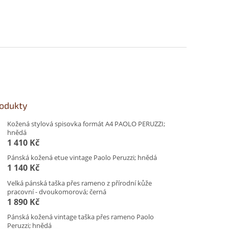
rodukty
Kožená stylová spisovka formát A4 PAOLO PERUZZI;
hnědá
1 410 Kč
Pánská kožená etue vintage Paolo Peruzzi; hnědá
1 140 Kč
Velká pánská taška přes rameno z přírodní kůže
pracovní - dvoukomorová; černá
1 890 Kč
Pánská kožená vintage taška přes rameno Paolo
Peruzzi; hnědá