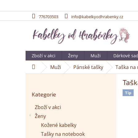
776703503
info@kabelkyodhrabenky.cz
Přejít
na
obsah
Zboží v akci
Ženy
Muži
Dárkové sa
Muži
Pánské tašky
Taška na
Domů
P
Tašk
o
Přeskočit
s
Tip
Kategorie
kategorie
t
r
Zboží v akci
a
Ženy
n
n
Kožené kabelky
í
Tašky na notebook