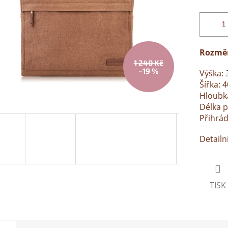
Rozmě
1 240 Kč
–19 %
Výška: 
Šířka: 
Hloubk
Délka p
Přihrád
Detailn
TISK