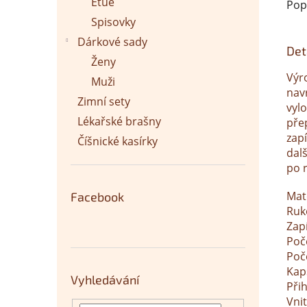
Etue
Pop
Spisovky
Dárkové sady
Det
Ženy
Výr
Muži
nav
Zimní sety
vyl
Lékařské brašny
pře
zapí
Číšnické kasírky
dalš
po 
Mat
Facebook
Ruk
Zapí
Poč
Poč
Kap
Vyhledávání
Při
Vnit