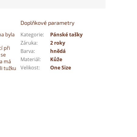
Doplňkové parametry
na byla
Kategorie
:
Pánské tašky
Záruka
:
2 roky
í při
Barva
:
hnědá
 se
Materiál
:
Kůže
ka má
Velikost
:
One Size
li tužku