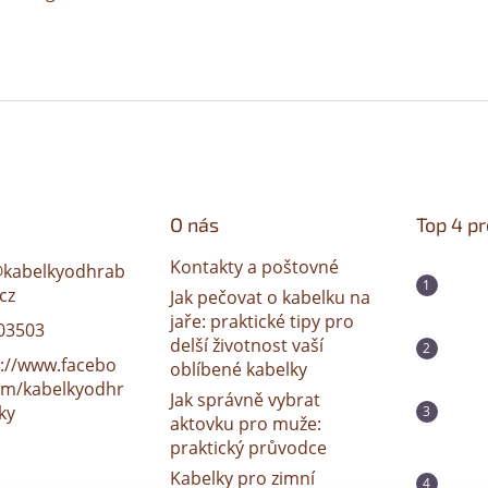
O nás
Top 4 p
Kontakty a poštovné
@
kabelkyodhrab
cz
Jak pečovat o kabelku na
jaře: praktické tipy pro
03503
delší životnost vaší
s://www.facebo
oblíbené kabelky
om/kabelkyodhr
Jak správně vybrat
ky
aktovku pro muže:
praktický průvodce
Kabelky pro zimní