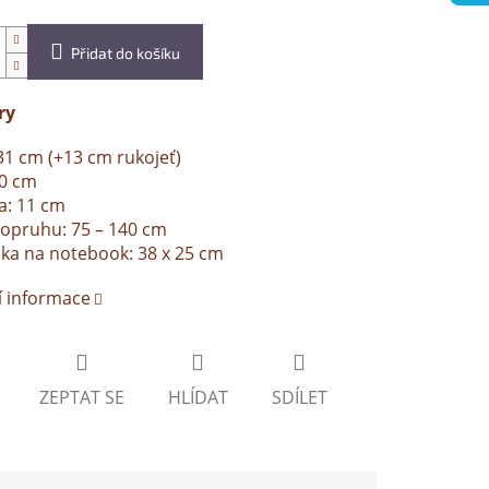
Přidat do košíku
ry
31 cm (+13 cm rukojeť)
40 cm
a: 11 cm
opruhu: 75 – 140 cm
ka na notebook: 38 x 25 cm
í informace
ZEPTAT SE
HLÍDAT
SDÍLET