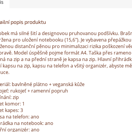
is
ailní popis produktu
obek má silné šití a designovou pruhovanou podšívku. Braš
ržena pro uložení notebooku (15,6"). Je vybavena přepážkou
oženou distanční pěnou pro minimalizaci rizika poškození věc
pravě. Model úspěšně pojme formát A4. Taška přes rameno
ná na zip a na přední straně je kapsa na zip. Hlavní přihrád
í kapsu na zip, kapsu na telefon a všitý organizér, abyste mě
ruce.
eriál: bavlněné plátno + veganská kůže
ojeť: rukojeť + ramenní popruh
nání: zip
et komor: 1
et kapes: 3
sa na telefon: ano
hrádka na notebook: ano
řní organizér: ano