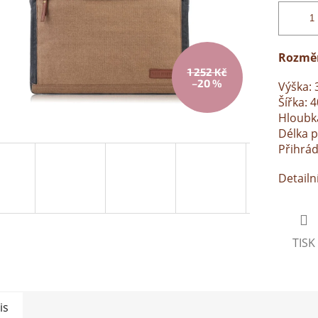
Rozmě
1 252 Kč
–20 %
Výška: 
Šířka: 
Hloubk
Délka p
Přihrád
Detailn
TISK
is