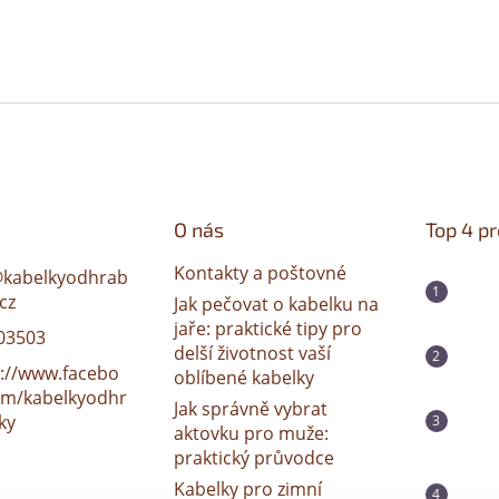
O nás
Top 4 p
Kontakty a poštovné
@
kabelkyodhrab
cz
Jak pečovat o kabelku na
jaře: praktické tipy pro
03503
delší životnost vaší
s://www.facebo
oblíbené kabelky
om/kabelkyodhr
Jak správně vybrat
ky
aktovku pro muže:
praktický průvodce
Kabelky pro zimní