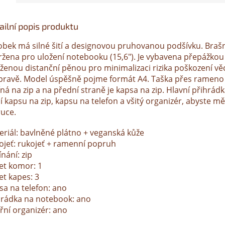
ailní popis produktu
obek má silné šití a designovou pruhovanou podšívku. Braš
ržena pro uložení notebooku (15,6"). Je vybavena přepážkou
oženou distanční pěnou pro minimalizaci rizika poškození věc
pravě. Model úspěšně pojme formát A4. Taška přes rameno
ná na zip a na přední straně je kapsa na zip. Hlavní přihrád
í kapsu na zip, kapsu na telefon a všitý organizér, abyste mě
ruce.
eriál: bavlněné plátno + veganská kůže
ojeť: rukojeť + ramenní popruh
nání: zip
et komor: 1
et kapes: 3
sa na telefon: ano
hrádka na notebook: ano
řní organizér: ano