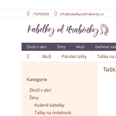
776703503
info@kabelkyodhrabenky.cz
Přejít
na
obsah
Zboží v akci
Ženy
Muži
Dárkové sa
Muži
Pánské tašky
Taška na
Domů
P
Tašk
o
Přeskočit
s
Kategorie
kategorie
t
r
Zboží v akci
a
Ženy
n
n
Kožené kabelky
í
Tašky na notebook