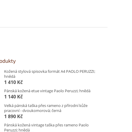
rodukty
Kožená stylová spisovka formát A4 PAOLO PERUZZI;
hnědá
1 410 Kč
Pánská kožená etue vintage Paolo Peruzzi; hnědá
1 140 Kč
Velká pánská taška přes rameno z přírodní kůže
pracovní - dvoukomorová; černá
1 890 Kč
Pánská kožená vintage taška přes rameno Paolo
Peruzzi; hnědá