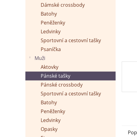
p
Dámské crossbody
a
n
Batohy
e
Peněženky
l
Ledvinky
Sportovní a cestovní tašky
Psaníčka
Muži
Aktovky
Pánské tašky
Pánské crossbody
Sportovní a cestovní tašky
Batohy
Peněženky
Ledvinky
Opasky
Pop