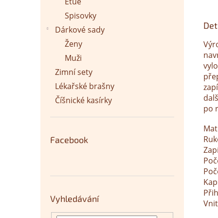
Etue
Spisovky
Det
Dárkové sady
Ženy
Výr
nav
Muži
vyl
Zimní sety
pře
Lékařské brašny
zapí
dalš
Číšnické kasírky
po 
Mat
Ruk
Facebook
Zapí
Poč
Poč
Kap
Při
Vyhledávání
Vnit