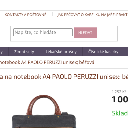
KONTAKTY A POŠTOVNÉ
JAK PEČOVAT O KABELKU NA JAŘE: PRAKT
HLEDAT
dy
Zimní sety
Lékařské brašny
Číšnické kasírky
 notebook A4 PAOLO PERUZZI unisex; béžová
a na notebook A4 PAOLO PERUZZI unisex; b
1 252 Kč
1 0
Měrná
Skla
cena: