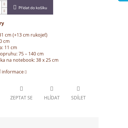
Přidat do košíku
ry
31 cm (+13 cm rukojeť)
40 cm
a: 11 cm
opruhu: 75 – 140 cm
ka na notebook: 38 x 25 cm
í informace
ZEPTAT SE
HLÍDAT
SDÍLET