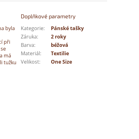
Doplňkové parametry
na byla
Kategorie
:
Pánské tašky
Záruka
:
2 roky
í při
Barva
:
béžová
 se
Materiál
:
Textilie
ka má
Velikost
:
One Size
li tužku