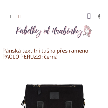
NÁKUP
Přejít
KOŠÍK
na
obsah
Pánská textilní taška přes rameno
PAOLO PERUZZI; černá