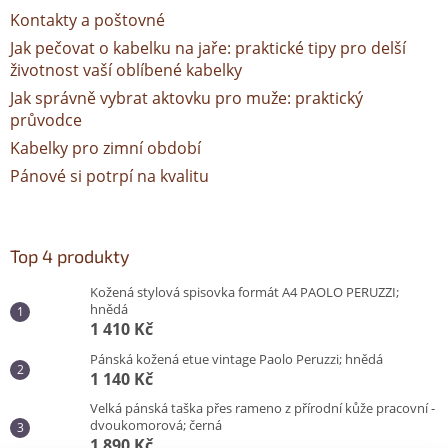
Kontakty a poštovné
Jak pečovat o kabelku na jaře: praktické tipy pro delší
životnost vaší oblíbené kabelky
Jak správně vybrat aktovku pro muže: praktický
průvodce
Kabelky pro zimní období
Pánové si potrpí na kvalitu
Top 4 produkty
Kožená stylová spisovka formát A4 PAOLO PERUZZI;
hnědá
1 410 Kč
Pánská kožená etue vintage Paolo Peruzzi; hnědá
1 140 Kč
Velká pánská taška přes rameno z přírodní kůže pracovní -
dvoukomorová; černá
1 890 Kč