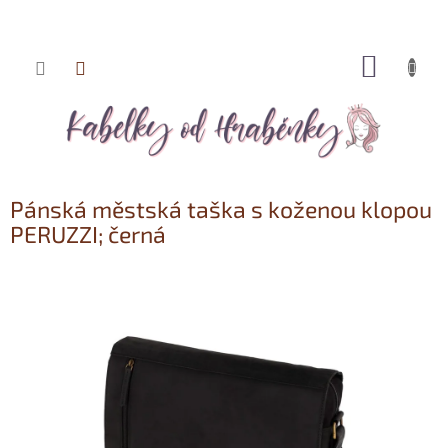
NÁKUP
Přejít
KOŠÍK
na
obsah
Pánská městská taška s koženou klopou
PERUZZI; černá