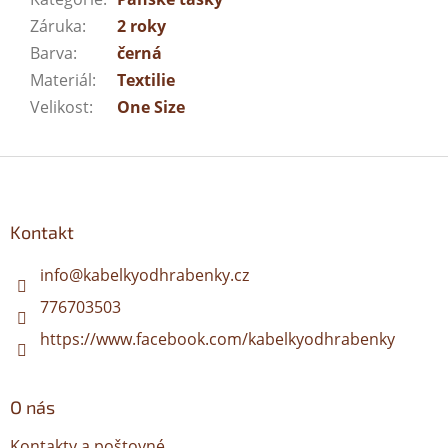
Záruka
:
2 roky
Barva
:
černá
Materiál
:
Textilie
Velikost
:
One Size
Z
á
p
a
Kontakt
t
í
info
@
kabelkyodhrabenky.cz
776703503
https://www.facebook.com/kabelkyodhrabenky
O nás
Kontakty a poštovné