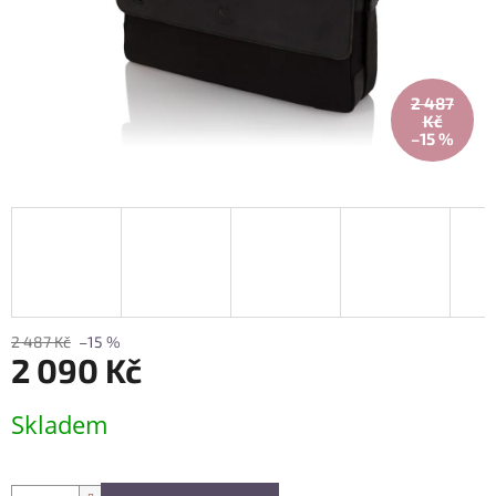
2 487
Kč
–15 %
2 487 Kč
–15 %
2 090 Kč
Měrná
Skladem
cena: