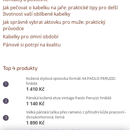
Jak pečovat o kabelku na jaře: praktické tipy pro delší
životnost vaší oblíbené kabelky
Jak správně vybrat aktovku pro muže: praktický
průvodce
Kabelky pro zimní období
Pánové si potrpí na kvalitu
Top 4 produkty
Kožená stylová spisovka formát A4 PAOLO PERUZZI;
hnědá
1 410 Kč
Pánská kožená etue vintage Paolo Peruzzi; hnědá
1 140 Kč
Velká pánská taška přes rameno z přírodní kůže pracovní -
dvoukomorová; černá
1 890 Kč