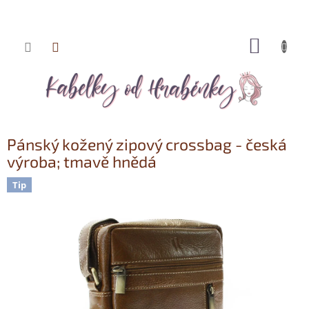
NÁKUP
Přejít
KOŠÍK
na
obsah
Pánský kožený zipový crossbag - česká
výroba; tmavě hnědá
Tip