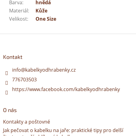
Barva
:
hnědá
Materiál
:
Kůže
Velikost
:
One Size
Z
á
p
a
Kontakt
t
í
info
@
kabelkyodhrabenky.cz
776703503
https://www.facebook.com/kabelkyodhrabenky
O nás
Kontakty a poštovné
Jak pečovat o kabelku na jaře: praktické tipy pro delší