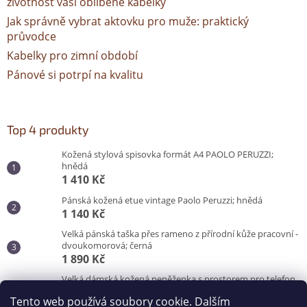
životnost vaší oblíbené kabelky
Jak správně vybrat aktovku pro muže: praktický
průvodce
Kabelky pro zimní období
Pánové si potrpí na kvalitu
Top 4 produkty
Kožená stylová spisovka formát A4 PAOLO PERUZZI;
hnědá
1 410 Kč
Pánská kožená etue vintage Paolo Peruzzi; hnědá
1 140 Kč
Velká pánská taška přes rameno z přírodní kůže pracovní -
dvoukomorová; černá
1 890 Kč
Velká dámská kožená peněženka s prostorem pro telefon
Peruzzi; červená
Tento web používá soubory cookie. Dalším
870 Kč