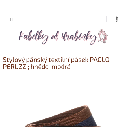
NÁKUP
Přejít
KOŠÍK
na
obsah
Stylový pánský textilní pásek PAOLO
PERUZZI; hnědo-modrá