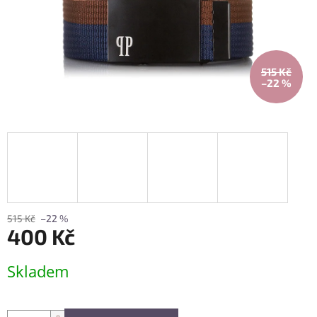
515 Kč
–22 %
515 Kč
–22 %
400 Kč
Měrná
Skladem
cena: