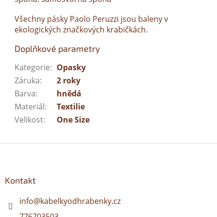
Všechny pásky Paolo Peruzzi jsou baleny v
ekologických značkových krabičkách.
Doplňkové parametry
Kategorie
:
Opasky
Záruka
:
2 roky
Barva
:
hnědá
Materiál
:
Textilie
Velikost
:
One Size
Z
á
p
a
Kontakt
t
í
info
@
kabelkyodhrabenky.cz
776703503